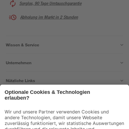
Sorglos, 90 Tage Umtauschgarantie
Abholung im Markt in 2 Stunden
Wissen & Service
Unternehmen
Nützliche Links
Bleib auf dem Laufenden mit unserem Newsletter
Der toom Newsletter: Keine Angebote und Aktionen mehr verpassen!
Zur Newsletter Anmeldung