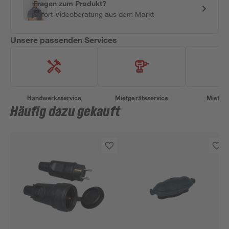
Fragen zum Produkt?
Sofort-Videoberatung aus dem Markt
Unsere passenden Services
Handwerksservice
Mietgeräteservice
Miettra
Häufig dazu gekauft