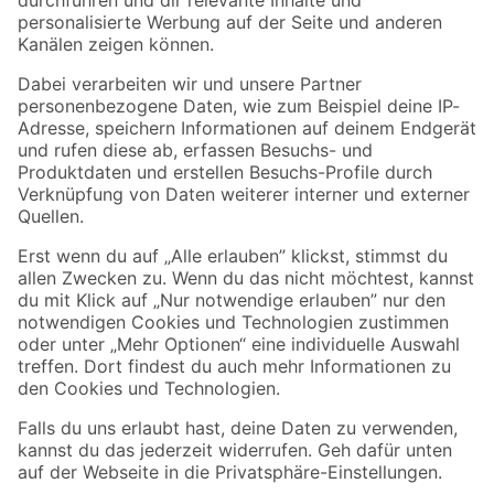
Folge uns
Zahlungsarten
Versandarten
Sicher einkaufen
Jetzt die toom-App herunterladen
Alle Preisangaben in EUR inkl. gesetzl. MwSt.. Die dargestellten Angebote sind unter
Umständen nicht in allen Märkten verfügbar. Die angegebenen Verfügbarkeiten beziehen
sich auf den unter "Mein Markt" ausgewählten toom Baumarkt. Alle Angebote und