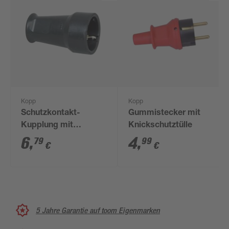
Kopp
Kopp
Schutzkontakt-
Gummistecker mit
Kupplung mit
Knickschutztülle
Knickschutz schwarz
6
,
4
,
79
99
€
€
5 Jahre Garantie auf toom Eigenmarken