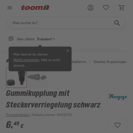
Mein Markt:
Troisdorf
✕
Hier kannst du deinen
, falls er nicht
Markt anpassen
/
Bauen & Renovieren
/
Elektroinstallation
/
Stecker, Kupplungen & S
stimmt.
Gummikupplung mit
Steckerverriegelung schwarz
Produktdetails
| Artikelnummer
:
9409378
6
,
49
€