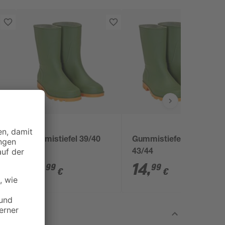
Gummistiefel 39/40
Gummistiefel Gr.
43/44
14
,
14
,
99
99
€
€