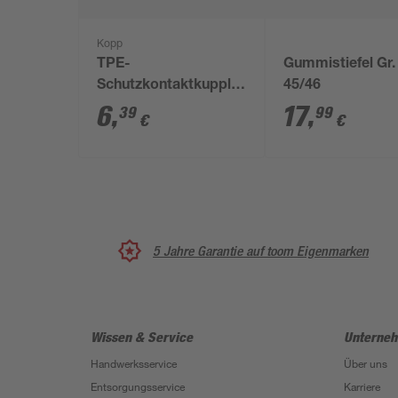
Kopp
TPE-
Gummistiefel Gr.
Schutzkontaktkupplung
45/46
mit Knickschutz rot
6
,
17
,
39
99
€
€
5 Jahre Garantie auf toom Eigenmarken
Wissen & Service
Unterne
Handwerksservice
Über uns
Entsorgungsservice
Karriere