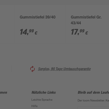
Gummistiefel 39/40
Gummistiefel Gr.
43/44
14
,
17
,
99
99
€
€
Sorglos, 90 Tage Umtauschgarantie
hmen
Nützliche Links
Bleib auf dem Lauf
Leichte Sprache
Der toom Newsletter: K
Hilfe