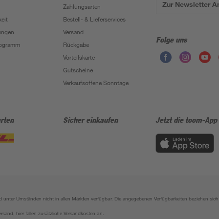
Zur Newsletter 
Zahlungsarten
eit
Bestell- & Lieferservices
ungen
Versand
Folge uns
Programm
Rückgabe
Vorteilskarte
Gutscheine
Verkaufsoffene Sonntage
rten
Sicher einkaufen
Jetzt die toom-App
sind unter Umständen nicht in allen Märkten verfügbar. Die angegebenen Verfügbarkeiten beziehen s
ersand, hier fallen zusätzliche Versandkosten an.