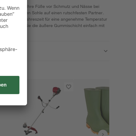
n schützen Sie Ihre Füße vor Schmutz und Nässe bei
der profilierten Sohle auf einen rutschfesten Partner.
sorgt zu jeder Jahreszeit für eine angenehme Temperatur
Stiefel, indem Sie die äußere Gummischicht einfach mit