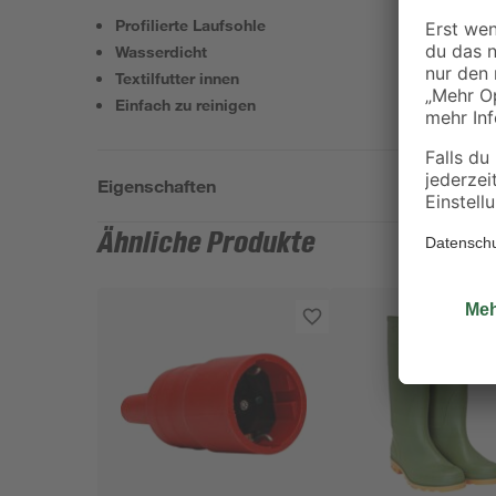
Profilierte Laufsohle
Wasserdicht
Textilfutter innen
Einfach zu reinigen
Eigenschaften
Ähnliche Produkte