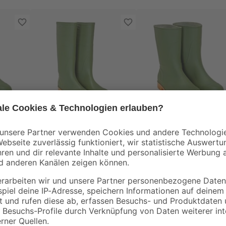
Gummistiefel Gr.
Gummistiefel Gr.
45/46
37/38
17
,
14
,
99
99
€
€