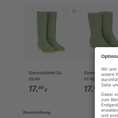
Gummistiefel Gr.
Gummistiefel Gr.
43/44
41/42
17
,
17
,
99
99
€
€
Beschreibung