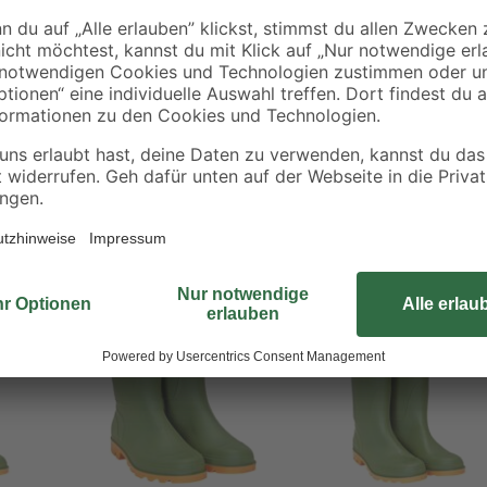
Mit den vielseitigen Gummistiefel
Gartenarbeiten und vertrauen dank 
Das Textilvlies an der Innenseite 
Ihrer Füße. Gereinigt werden die 
Wasser und Seife waschen.