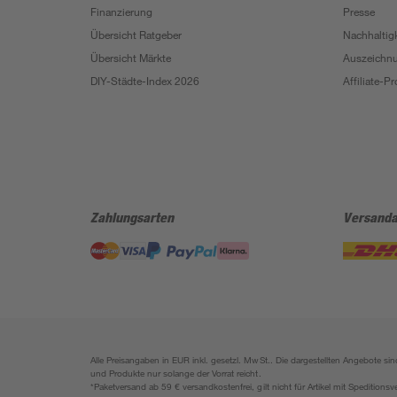
Finanzierung
Presse
Übersicht Ratgeber
Nachhaltigk
Übersicht Märkte
Auszeichn
DIY-Städte-Index 2026
Affiliate-
Zahlungsarten
Versanda
Alle Preisangaben in EUR inkl. gesetzl. MwSt.. Die dargestellten Angebote 
und Produkte nur solange der Vorrat reicht.
*Paketversand ab 59 € versandkostenfrei, gilt nicht für Artikel mit Speditionsv