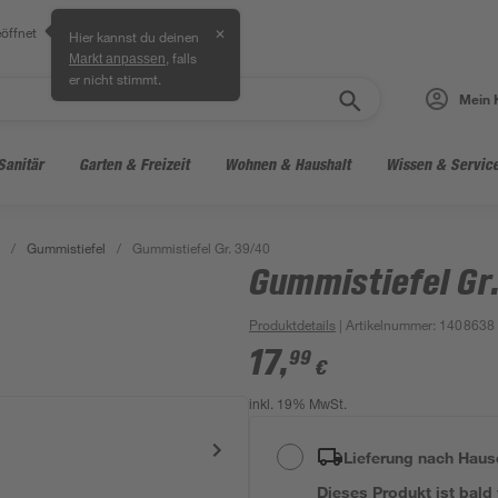
öffnet
✕
Hier kannst du deinen
, falls
Markt anpassen
er nicht stimmt.
Mein 
Sanitär
Garten & Freizeit
Wohnen & Haushalt
Wissen & Servic
/
Gummistiefel
/
Gummistiefel Gr. 39/40
Gummistiefel Gr
Produktdetails
| Artikelnummer
:
1408638
17
,
99
€
inkl. 19% MwSt.
Lieferung nach Haus
Dieses Produkt ist bald