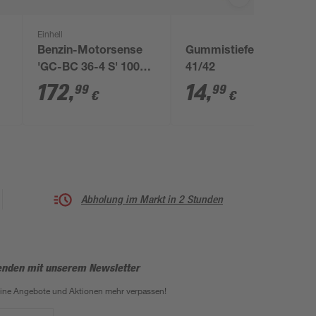
Einhell
Benzin-Motorsense
Gummistiefel Gr.
'GC-BC 36-4 S' 1000
41/42
W 37.7 cm³
172
,
14
,
99
99
€
€
Abholung im Markt in 2 Stunden
enden mit unserem Newsletter
eine Angebote und Aktionen mehr verpassen!