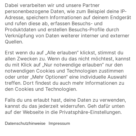
Zahlungsarten
Versandarten
Sicher einkaufen
Jetzt die toom-App herunterladen
Alle Preisangaben in EUR inkl. gesetzl. MwSt.. Die dargestellten Angebote sind unter
Umständen nicht in allen Märkten verfügbar. Die angegebenen Verfügbarkeiten beziehen
sich auf den unter "Mein Markt" ausgewählten toom Baumarkt. Alle Angebote und
Produkte nur solange der Vorrat reicht.
*Paketversand ab 59 € versandkostenfrei, gilt nicht für Artikel mit Speditionsversand, hier
fallen zusätzliche Versandkosten an.