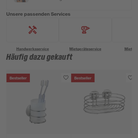
Unsere passenden Services
Handwerksservice
Mietgeräteservice
Miettra
Häufig dazu gekauft
Bestseller
Bestseller