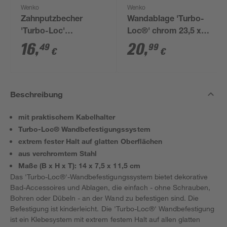
Wenko
Wenko
Zahnputzbecher
Wandablage 'Turbo-
'Turbo-Loc'
Loc®' chrom 23,5 x
Kunststoff, mit
10,5 x 13,5 cm
16
,
20
,
49
99
€
€
Halterung
Beschreibung
mit praktischem Kabelhalter
Turbo-Loc® Wandbefestigungssystem
extrem fester Halt auf glatten Oberflächen
aus verchromtem Stahl
Maße (B x H x T): 14 x 7,5 x 11,5 cm
Das 'Turbo-Loc®'-Wandbefestigungssystem bietet dekorative
Bad-Accessoires und Ablagen, die einfach - ohne Schrauben,
Bohren oder Dübeln - an der Wand zu befestigen sind. Die
Befestigung ist kinderleicht. Die 'Turbo-Loc®' Wandbefestigung
ist ein Klebesystem mit extrem festem Halt auf allen glatten