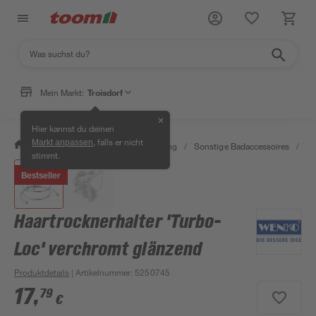
Mein Markt:
Troisdorf
✕
Hier kannst du deinen
, falls er nicht
Markt anpassen
/
Bad & Sanitär
/
Bad-Ausstattung
/
Sonstige Badaccessoires
/
Fö
stimmt.
Bestseller
Haartrocknerhalter 'Turbo-
Loc' verchromt glänzend
Produktdetails
| Artikelnummer
:
5250745
17
,
79
€