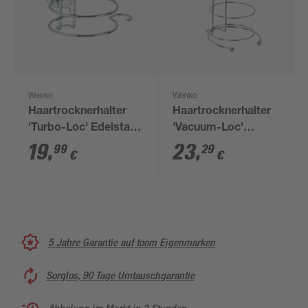
Wenko
Wenko
Haartrocknerhalter
Haartrocknerhalter
'Turbo-Loc' Edelstahl
'Vacuum-Loc'
glänzend
verchromt glänzend
19
,
23
,
99
29
€
€
5 Jahre Garantie auf toom Eigenmarken
Sorglos, 90 Tage Umtauschgarantie