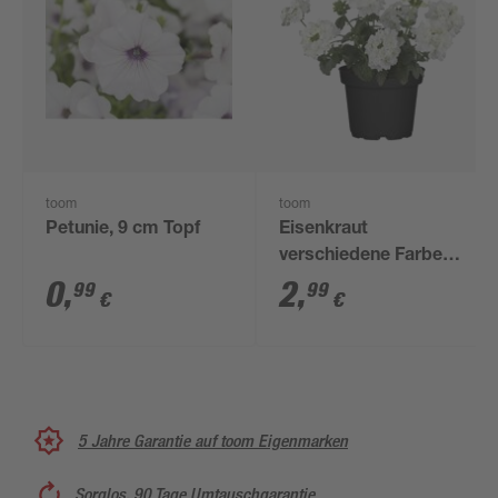
toom
toom
Petunie, 9 cm Topf
Eisenkraut
verschiedene Farben
12 cm Topf
0
,
2
,
99
99
€
€
5 Jahre Garantie auf toom Eigenmarken
Sorglos, 90 Tage Umtauschgarantie