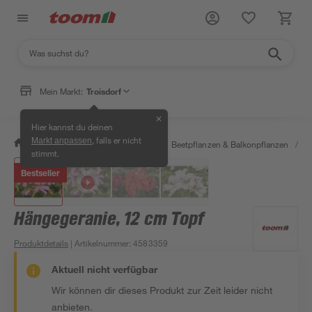
Mein Markt:
Troisdorf
✕
Hier kannst du deinen
, falls er nicht
Markt anpassen
/
Garten & Freizeit
/
Pflanzen
/
Beetpflanzen & Balkonpflanzen
/
G
stimmt.
Bestseller
Hängegeranie, 12 cm Topf
Produktdetails
| Artikelnummer
:
4583359
Aktuell nicht verfügbar
Wir können dir dieses Produkt zur Zeit leider nicht
anbieten.