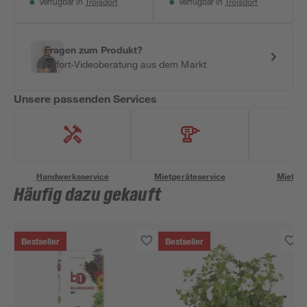
Troisdorf
Troisdorf
Verfügbar in
Verfügbar in
Fragen zum Produkt?
Sofort-Videoberatung aus dem Markt
Unsere passenden Services
Handwerksservice
Mietgeräteservice
Miettra
Häufig dazu gekauft
Bestseller
Bestseller