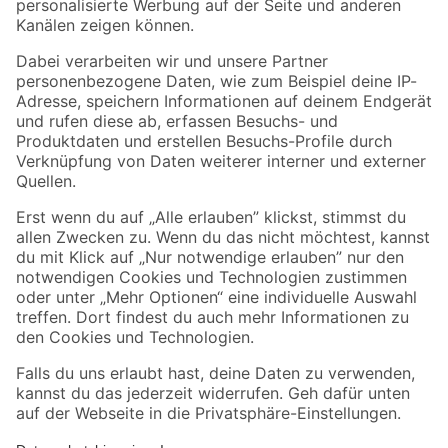
Folge uns
Zahlungsarten
Versandarten
Sicher einkaufen
Jetzt die toom-App herunterladen
Alle Preisangaben in EUR inkl. gesetzl. MwSt.. Die dargestellten Angebote sind unter
Umständen nicht in allen Märkten verfügbar. Die angegebenen Verfügbarkeiten beziehen
sich auf den unter "Mein Markt" ausgewählten toom Baumarkt. Alle Angebote und
Produkte nur solange der Vorrat reicht.