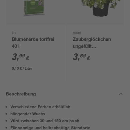
B1
toom
Blumenerde torffrei
Zauberglöckchen
40 l
ungefüllt
verschiedene Farben
3
,
3
,
99
69
€
€
12 cm Topf
0,10 € / Liter
Beschreibung
Verschiedene Farben erhältlich
hängender Wuchs
Wird zwischen 30 und 150 cm hoch
Für sonnige und halbschattige Standorte