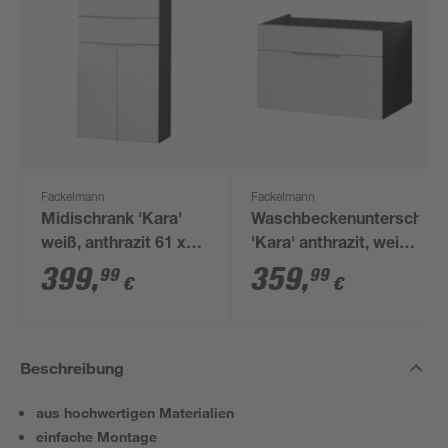
Fackelmann
Fackelmann
Midischrank 'Kara'
Waschbeckenunterschran
weiß, anthrazit 61 x
'Kara' anthrazit, weiß
106 x 32 cm
lackiert 79,5 x 59 x 49
399
,
359
,
99
99
€
€
cm
Beschreibung
aus hochwertigen Materialien
einfache Montage