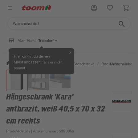
Mein Markt:
Troisdorf
✕
Hier kannst du deinen
, falls er nicht
Markt anpassen
/
Bad & Sanitär
/
Badmöbel
/
Badschränke
/
Bad-Midischränke
/
stimmt.
Hängeschrank 'Kara'
anthrazit, weiß 40,5 x 70 x 32
cm rechts
Produktdetails
| Artikelnummer
:
5350069