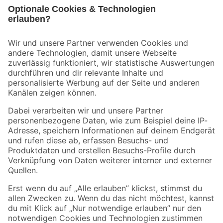
Bleib auf dem Laufenden mit unserem Newsletter
Der toom Newsletter: Keine Angebote und Aktionen mehr verpassen!
Zur Newsletter Anmeldung
Folge uns
Zahlungsarten
Versandarten
Sicher einkaufen
Jetzt die toom-App herunterladen