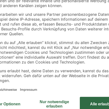
Der Hängeschrank 'Touch' ist eine
Schränken den Platz in die Höhe
bietet er mit seinen Maßen von 36
lässt sich der Innenraum gut auft
Faserplatte mit Melaminbeschichtun
Dabei erhältst du eine hochglänze
deinem Badezimmer einen moderne
Hängeschrank bequem an der Wand
Der Schrank bietet dir vielseitig