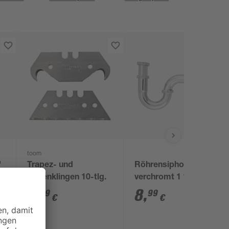
toom
'
Trapez- und
Röhrensiphon
x
Hakenklingen 10-tlg.
verchromt 1 1/4" x 32
mm
5
,
8
,
99
99
€
€