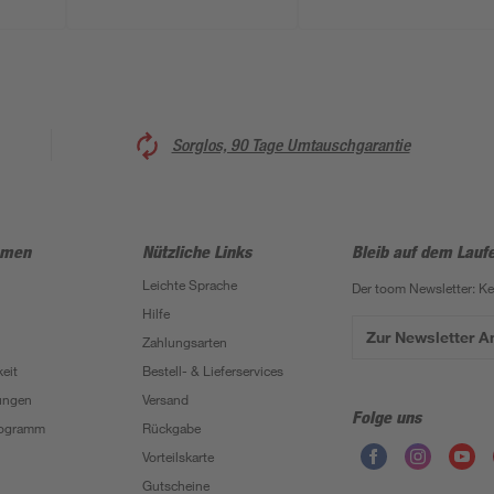
Sorglos, 90 Tage Umtauschgarantie
hmen
Nützliche Links
Bleib auf dem Lauf
Leichte Sprache
Der toom Newsletter: K
Hilfe
Zur Newsletter 
Zahlungsarten
eit
Bestell- & Lieferservices
ungen
Versand
Folge uns
Programm
Rückgabe
Vorteilskarte
Gutscheine