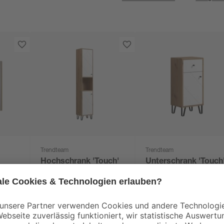
Trendteam
Trendteam
Hochschrank 'Touch'
Unterschrank 'Touch
tt 69
weiß, braun matt 36 x
weiß, braun matt 36 
191 x 29 cm
79 x 29 cm
199
,
129
,
99
99
€
€