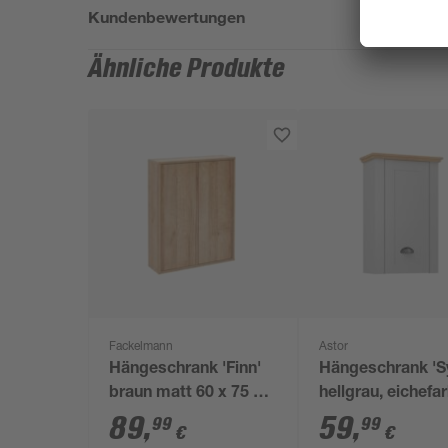
Kundenbewertungen
Ähnliche Produkte
Fackelmann
Astor
Hängeschrank 'Finn'
Hängeschrank 'Sy
braun matt 60 x 75 x
hellgrau, eichefa
20,5 cm
46,6 x 71,8 x 24 
89
,
59
,
99
99
€
€