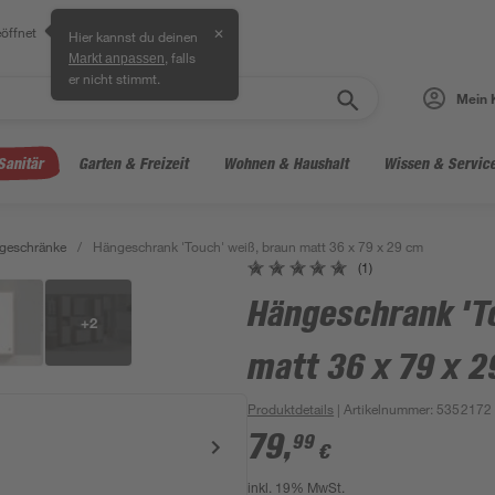
öffnet
✕
Hier kannst du deinen
, falls
Markt anpassen
er nicht stimmt.
Mein 
Sanitär
Garten & Freizeit
Wohnen & Haushalt
Wissen & Servic
geschränke
/
Hängeschrank 'Touch' weiß, braun matt 36 x 79 x 29 cm
(1)
Hängeschrank 'T
+
2
matt 36 x 79 x 
Produktdetails
| Artikelnummer
:
5352172
79
,
99
€
inkl. 19% MwSt.