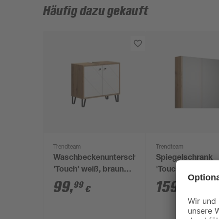
Häufig dazu gekauft
Trendteam
Trendteam
Waschbeckenunterschrank
Spiegelschrank
'Touch' weiß, braun
'Touch' braun ma
matt 69 x 61 x 33 cm
x 70 x 15 cm
99
,
159
,
99
99
€
€