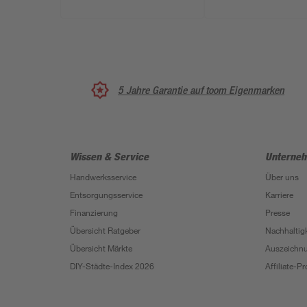
5 Jahre Garantie auf toom Eigenmarken
Wissen & Service
Unterne
Handwerksservice
Über uns
Entsorgungsservice
Karriere
Finanzierung
Presse
Übersicht Ratgeber
Nachhaltigk
Übersicht Märkte
Auszeichn
DIY-Städte-Index 2026
Affiliate-