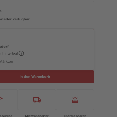
e
 wieder verfügbar.
sdorf
h hinterlegt
 Märkten
In den Warenkorb
eservice
Miettransporter
Energie sparen