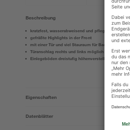
Beschreibung
kratzfest, wasserabweisend und pflegeleicht
gefräßte Highlights in der Front
mit einer Tür und viel Stauraum für Badartikel
Türanschlag rechts und links möglich
Einlegeböden dreistufig höhenverstellbar
Eigenschaften
Datenblätter