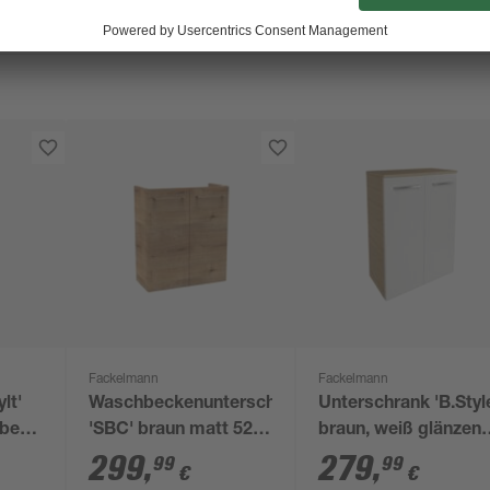
Fackelmann
Fackelmann
lt'
Waschbeckenunterschrank
Unterschrank 'B.Styl
rben
'SBC' braun matt 52 x
braun, weiß glänzen
cm
60 x 24,3 cm
60,2 x 82,6 x 32 cm
299
,
279
,
99
99
€
€