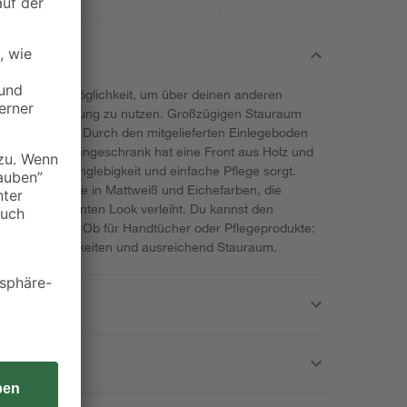
 praktische Möglichkeit, um über deinen anderen
 zur Aufbewahrung zu nutzen. Großzügigen Stauraum
 x 79 x 29 cm. Durch den mitgelieferten Einlegeboden
eilen. Dieser Hängeschrank hat eine Front aus Holz und
g, die für Langlebigkeit und einfache Pflege sorgt.
nde Oberfläche in Mattweiß und Eichefarben, die
n und eleganten Look verleiht. Du kannst den
 montieren. Ob für Handtücher oder Pflegeprodukte:
e Einsatzmöglichkeiten und ausreichend Stauraum.