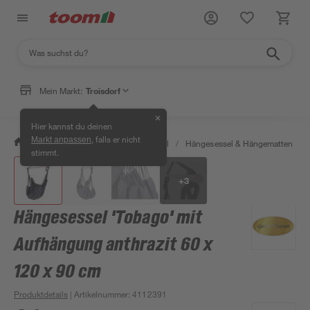
Mein Markt:
Troisdorf
✕
Hier kannst du deinen
, falls er nicht
Markt anpassen
/
Garten & Freizeit
/
Gartenmöbel
/
Hängesessel & Hängematten
/
stimmt.
+
3
Hängesessel 'Tobago' mit
Aufhängung anthrazit 60 x
120 x 90 cm
Produktdetails
| Artikelnummer
:
4112391