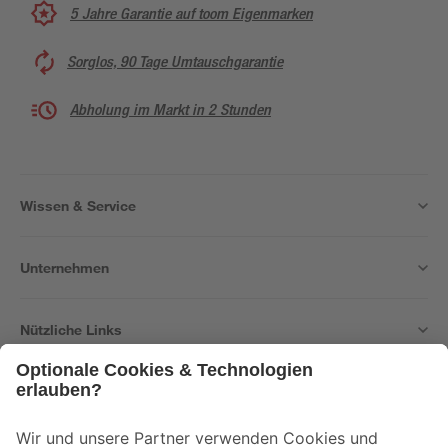
5 Jahre Garantie auf toom Eigenmarken
Sorglos, 90 Tage Umtauschgarantie
Abholung im Markt in 2 Stunden
Wissen & Service
Unternehmen
Nützliche Links
Bleib auf dem Laufenden mit unserem Newsletter
Der toom Newsletter: Keine Angebote und Aktionen mehr verpassen!