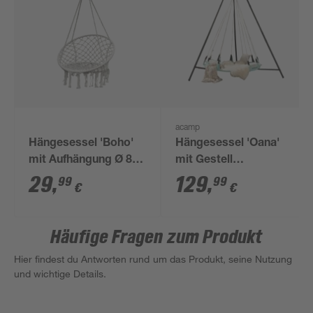
acamp
Hängesessel 'Boho'
Hängesessel 'Oana'
mit Aufhängung Ø 80
mit Gestell
x 125 cm
grün/schwarz Ø 190 x
29
,
129
,
99
99
€
€
240 cm
Häufige Fragen zum Produkt
Hier findest du Antworten rund um das Produkt, seine Nutzung
und wichtige Details.