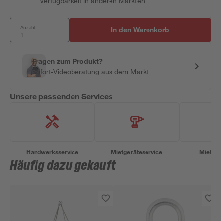
Verfügbarkeit in anderen Märkten
Anzahl:
In den Warenkorb
Fragen zum Produkt?
Sofort-Videoberatung aus dem Markt
Unsere passenden Services
Handwerksservice
Mietgeräteservice
Miettra
Häufig dazu gekauft