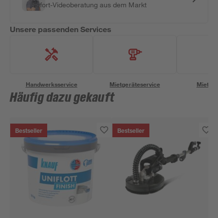
Sofort-Videoberatung aus dem Markt
Unsere passenden Services
Handwerksservice
Mietgeräteservice
Miettra
Häufig dazu gekauft
Bestseller
Bestseller