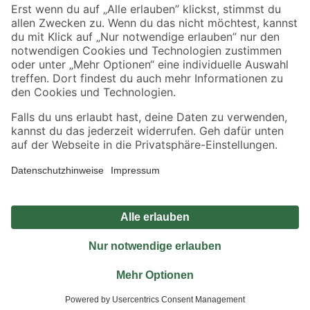
Sicher einkaufen
Jetzt die toom-App herunterladen
Alle Preisangaben in EUR inkl. gesetzl. MwSt.. Die dargestellten Angebote sind unter
Umständen nicht in allen Märkten verfügbar. Die angegebenen Verfügbarkeiten beziehen
sich auf den unter "Mein Markt" ausgewählten toom Baumarkt. Alle Angebote und
Produkte nur solange der Vorrat reicht.
*Paketversand ab 59 € versandkostenfrei, gilt nicht für Artikel mit Speditionsversand, hier
fallen zusätzliche Versandkosten an.
Datenschutz
Privatsphäre
Impressum
AGB
Nutzungsbedingungen
Widerrufsrecht
Vertrag widerrufen
Barrierefreiheit
© 2026 toom Baumarkt GmbH