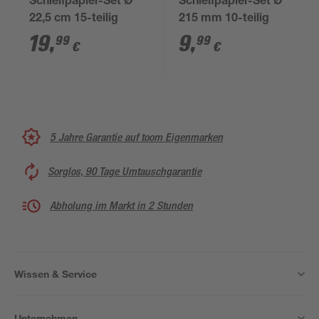
Schleifpapier-Set Ø
Schleifpapier-Set Ø
22,5 cm 15-teilig
215 mm 10-teilig
19
,
9
,
99
99
€
€
5 Jahre Garantie auf toom Eigenmarken
Sorglos, 90 Tage Umtauschgarantie
Abholung im Markt in 2 Stunden
Wissen & Service
Unternehmen