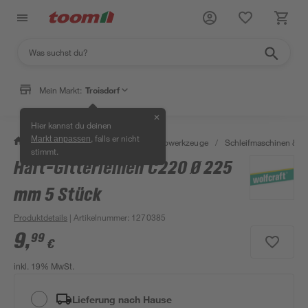
Mein Markt:
Troisdorf
✕
Hier kannst du deinen
, falls er nicht
Markt anpassen
/
Werkstatt & Maschinen
/
Elektrowerkzeuge
/
Schleifmaschinen & T
stimmt.
Haft-Gitterleinen C220 Ø 225
mm 5 Stück
Produktdetails
| Artikelnummer
:
1270385
9
,
99
€
inkl. 19% MwSt.
Lieferung nach Hause