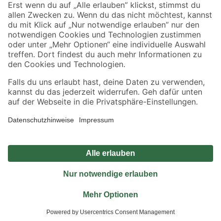
Sicher einkaufen
Jetzt die toom-App herunterladen
Alle Preisangaben in EUR inkl. gesetzl. MwSt.. Die dargestellten Angebote sind unter
Umständen nicht in allen Märkten verfügbar. Die angegebenen Verfügbarkeiten beziehen
sich auf den unter "Mein Markt" ausgewählten toom Baumarkt. Alle Angebote und
Produkte nur solange der Vorrat reicht.
*Paketversand ab 59 € versandkostenfrei, gilt nicht für Artikel mit Speditionsversand, hier
fallen zusätzliche Versandkosten an.
Datenschutz
Privatsphäre
Impressum
AGB
Nutzungsbedingungen
Widerrufsrecht
Vertrag widerrufen
Barrierefreiheit
© 2026 toom Baumarkt GmbH