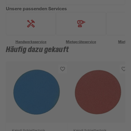
Unsere passenden Services
Handwerksservice
Mietgeräteservice
Miettra
Häufig dazu gekauft