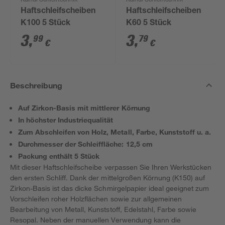
Kaindl Schleiftechnik
Kaindl Schleiftechnik
Haftschleifscheiben
Haftschleifscheiben
K100 5 Stück
K60 5 Stück
3
,
3
,
99
79
€
€
Beschreibung
Auf Zirkon-Basis mit mittlerer Körnung
In höchster Industriequalität
Zum Abschleifen von Holz, Metall, Farbe, Kunststoff u. a.
Durchmesser der Schleiffläche: 12,5 cm
Packung enthält 5 Stück
Mit dieser Haftschleifscheibe verpassen Sie Ihren Werkstücken
den ersten Schliff. Dank der mittelgroßen Körnung (K150) auf
Zirkon-Basis ist das dicke Schmirgelpapier ideal geeignet zum
Vorschleifen roher Holzflächen sowie zur allgemeinen
Bearbeitung von Metall, Kunststoff, Edelstahl, Farbe sowie
Resopal. Neben der manuellen Verwendung kann die