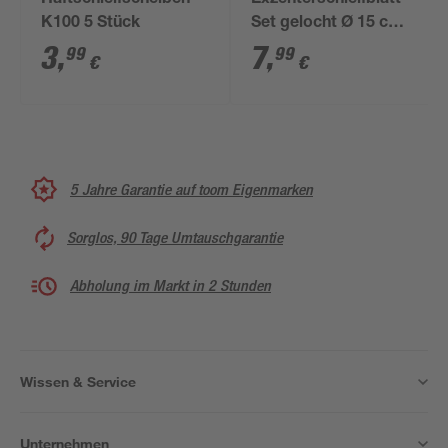
Haftschleifscheiben
Exzenterschleifblatt-
K100 5 Stück
Set gelocht Ø 15 cm
G240 5-teilig
3
,
7
,
99
99
€
€
5 Jahre Garantie auf toom Eigenmarken
Sorglos, 90 Tage Umtauschgarantie
Abholung im Markt in 2 Stunden
Wissen & Service
Unternehmen