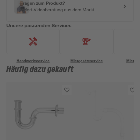
Fragen zum Produkt?
Sofort-Videoberatung aus dem Markt
Unsere passenden Services
Handwerksservice
Mietgeräteservice
Miettra
Häufig dazu gekauft