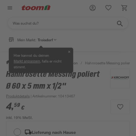
Mein Markt:
Troisdorf
✕
Hier kannst du deinen
, falls er nicht
Markt anpassen
/
Bad & Sanitär
/
Sanitärinstallation
/
Hahnrosette Messing poliert Ø
stimmt.
Hahnrosette Messing poliert
Ø 60 x 5 mm x 1/2"
Produktdetails
| Artikelnummer
:
10413467
4
,
59
€
inkl. 19% MwSt.
Lieferung nach Hause