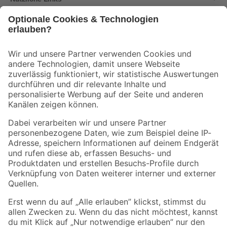
Bleib auf dem Laufenden mit unserem Newsletter
Der toom Newsletter: Keine Angebote und Aktionen mehr verpassen!
Zur Newsletter Anmeldung
Folge uns
Zahlungsarten
Versandarten
Sicher einkaufen
Jetzt die toom-App herunterladen