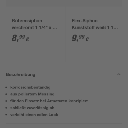
Röhrensiphon
Flex-Siphon
verchromt 1 1/4" x 32
Kunststoff weiß 1 1/2'
mm
x 40/50 mm
8
,
9
,
99
99
€
€
Beschreibung
korrosionsbeständig
aus poliertem Messing
für den Einsatz bei Armaturen konzipiert
schließt zuverlässig ab
verleiht einen edlen Look