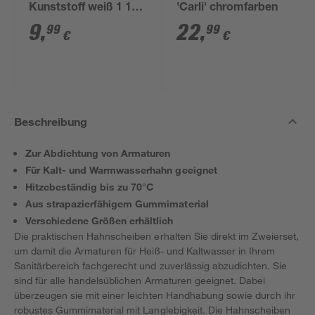
Kunststoff weiß 1 1/2'
'Carli' chromfarben
x 40/50 mm
9
,
22
,
99
99
€
€
Beschreibung
Zur Abdichtung von Armaturen
Für Kalt- und Warmwasserhahn geeignet
Hitzebeständig bis zu 70°C
Aus strapazierfähigem Gummimaterial
Verschiedene Größen erhältlich
Die praktischen Hahnscheiben erhalten Sie direkt im Zweierset,
um damit die Armaturen für Heiß- und Kaltwasser in Ihrem
Sanitärbereich fachgerecht und zuverlässig abzudichten. Sie
sind für alle handelsüblichen Armaturen geeignet. Dabei
überzeugen sie mit einer leichten Handhabung sowie durch ihr
robustes Gummimaterial mit Langlebigkeit. Die Hahnscheiben