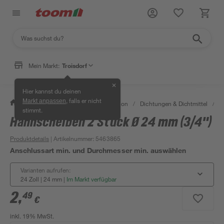
Mein Markt:
Troisdorf
✕
Hier kannst du deinen
, falls er nicht
Markt anpassen
/
Bad & Sanitär
/
Sanitärinstallation
/
Dichtungen & Dichtmittel
/
D
stimmt.
Hahnscheiben 2 Stück Ø 24 mm (3/4")
Produktdetails
| Artikelnummer
:
5463865
Anschlussart min. und Durchmesser min. auswählen
Varianten aufrufen:
24 Zoll | 24 mm
|
Im Markt verfügbar
2
,
49
€
inkl. 19% MwSt.