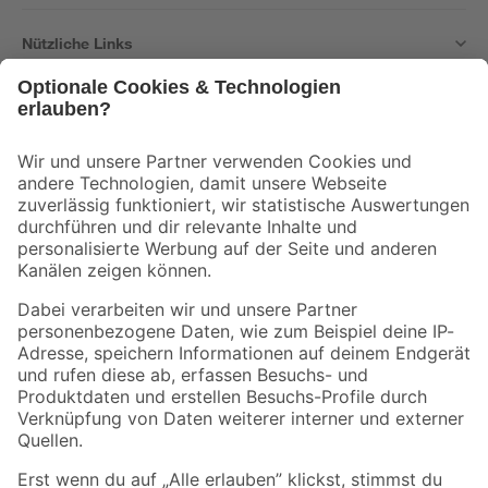
Nützliche Links
Bleib auf dem Laufenden mit unserem Newsletter
Der toom Newsletter: Keine Angebote und Aktionen mehr verpassen!
Zur Newsletter Anmeldung
Folge uns
Zahlungsarten
Versandarten
Sicher einkaufen