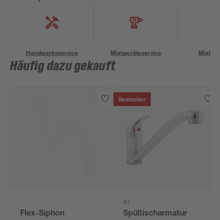
Handwerksservice
Mietgeräteservice
Miettra
Häufig dazu gekauft
Bestseller
B1
Flex-Siphon
Spültischarmatur