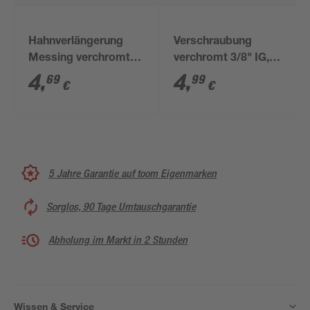
Hahnverlängerung
Verschraubung
Messing verchromt
verchromt 3/8" IG,
3/4" x Ø 20 mm
3/8" IG/AG Ø 10 mm
4
,
4
,
69
99
€
€
5 Jahre Garantie auf toom Eigenmarken
Sorglos, 90 Tage Umtauschgarantie
Abholung im Markt in 2 Stunden
Wissen & Service