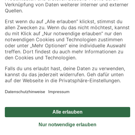
Sicher einkaufen
Jetzt die toom-App herunterladen
Alle Preisangaben in EUR inkl. gesetzl. MwSt.. Die dargestellten Angebote sind unter
Umständen nicht in allen Märkten verfügbar. Die angegebenen Verfügbarkeiten beziehen
sich auf den unter "Mein Markt" ausgewählten toom Baumarkt. Alle Angebote und
Produkte nur solange der Vorrat reicht.
*Paketversand ab 59 € versandkostenfrei, gilt nicht für Artikel mit Speditionsversand, hier
fallen zusätzliche Versandkosten an.
Datenschutz
Privatsphäre
Impressum
AGB
Nutzungsbedingungen
Widerrufsrecht
Vertrag widerrufen
Barrierefreiheit