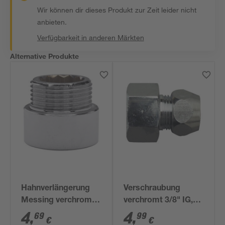
Wir können dir dieses Produkt zur Zeit leider nicht
anbieten.
Verfügbarkeit in anderen Märkten
Alternative Produkte
Hahnverlängerung
Verschraubung
Messing verchromt
verchromt 3/8" IG,
3/4" x Ø 20 mm
3/8" IG/AG Ø 10 mm
4
,
4
,
69
99
€
€