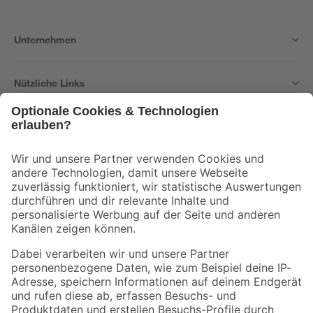
Unternehmen
Nützliche Links
Bleib auf dem Laufenden mit unserem Newsletter
Der toom Newsletter: Keine Angebote und Aktionen mehr verpassen!
Zur Newsletter Anmeldung
Folge uns
Zahlungsarten
Versandarten