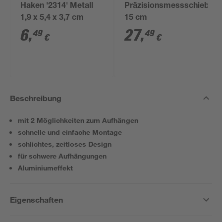
Haken '2314' Metall
Präzisionsmessschieber
1,9 x 5,4 x 3,7 cm
15 cm
6
,
27
,
49
49
€
€
Beschreibung
mit 2 Möglichkeiten zum Aufhängen
schnelle und einfache Montage
schlichtes, zeitloses Design
für schwere Aufhängungen
Aluminiumeffekt
Eigenschaften