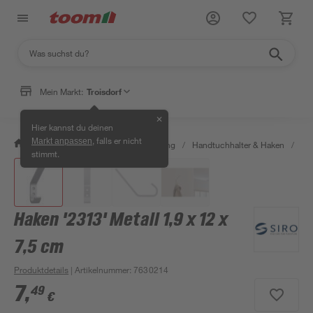
Mein Markt:
Troisdorf
✕
Hier kannst du deinen
, falls er nicht
Markt anpassen
/
Bad & Sanitär
/
Bad-Ausstattung
/
Handtuchhalter & Haken
/
Hak
stimmt.
Haken '2313' Metall 1,9 x 12 x
7,5 cm
Produktdetails
| Artikelnummer
:
7630214
7
,
49
€