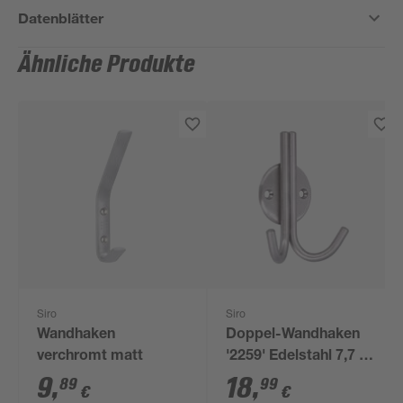
Datenblätter
Ähnliche Produkte
Siro
Siro
Wandhaken
Doppel-Wandhaken
verchromt matt
'2259' Edelstahl 7,7 x
10,1 x 3,9 cm
9
,
18
,
89
99
€
€