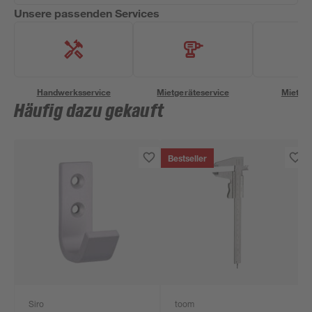
Unsere passenden Services
Handwerksservice
Mietgeräteservice
Miettra
Häufig dazu gekauft
Bestseller
Siro
toom