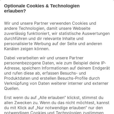
Bleib auf dem Laufenden mit unserem Newsletter
Der toom Newsletter: Keine Angebote und Aktionen mehr verpassen!
Zur Newsletter Anmeldung
Folge uns
Zahlungsarten
Versandarten
Sicher einkaufen
Jetzt die toom-App herunterladen