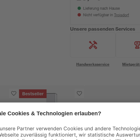
Lieferung nach Hause
Troisdorf
Nicht verfügbar in
Unsere passenden Services
Handwerksservice
Mietgerät
Bestseller