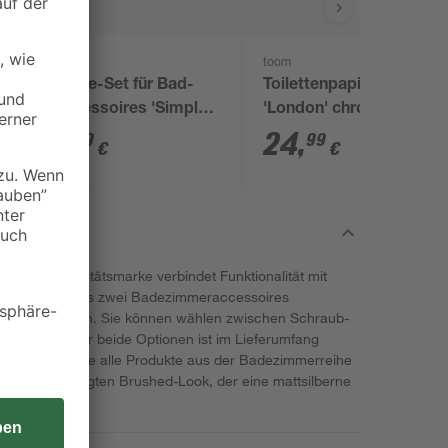
Lenz
toom
Klebe-Set für Bad-
Toilettenpapierhalter
Accessoires 'Simple
'London' chromfarben
Fix'
matt gebürstet
7
,
24
,
19
99
€
€
n toom Qualitätsmarke verbindet Funktionalität mit
z, um mindestens zwei Badezimmeraccessoires
ch zu befestigen. Sie können wählen zwischen Schraub-
smaterial für beide Optionen ist im Lieferumfang
t der Haken wie alle Produkte aus der Badezimmerreihe
ign im angesagten Brushed-Look, der eine mattsilberne