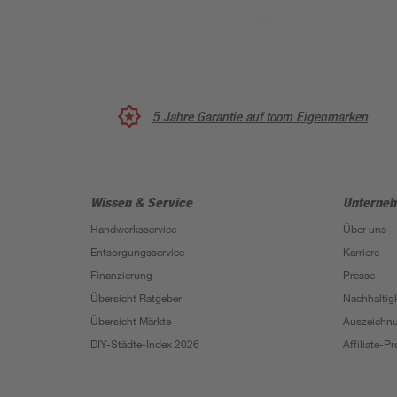
5 Jahre Garantie auf toom Eigenmarken
Wissen & Service
Unterne
Handwerksservice
Über uns
Entsorgungsservice
Karriere
Finanzierung
Presse
Übersicht Ratgeber
Nachhaltigk
Übersicht Märkte
Auszeichn
DIY-Städte-Index 2026
Affiliate-