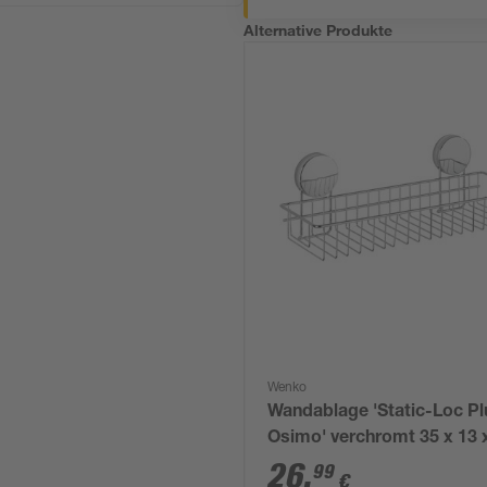
Alternative Produkte
Wenko
Wandablage 'Static-Loc Pl
Osimo' verchromt 35 x 13 
cm
26
,
99
€