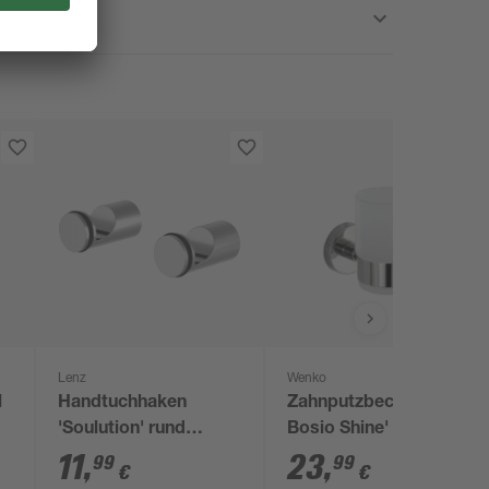
Lenz
Wenko
l
Handtuchhaken
Zahnputzbecher 'Uno
'Soulution' rund
Bosio Shine' Glas, mit
verchromt 2 Stück
Halterung
11
,
23
,
99
99
€
€