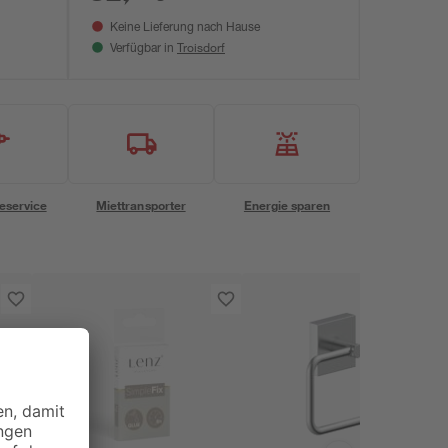
Keine Lieferung nach Hause
Troisdorf
Verfügbar in
eservice
Miettransporter
Energie sparen