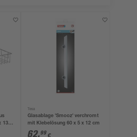
Tesa
us
Glasablage 'Smooz' verchromt
x 13
mit Klebelösung 60 x 5 x 12 cm
62
,
99
€