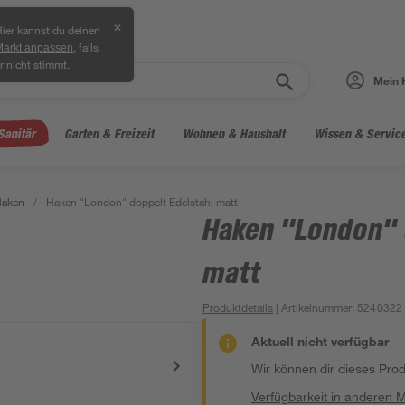
✕
ier kannst du deinen
, falls
Markt anpassen
r nicht stimmt.
Mein 
Sanitär
Garten & Freizeit
Wohnen & Haushalt
Wissen & Servic
Haken
/
Haken "London" doppelt Edelstahl matt
Haken "London" 
matt
Produktdetails
| Artikelnummer
:
5240322
Aktuell nicht verfügbar
Wir können dir dieses Produ
Verfügbarkeit in anderen 