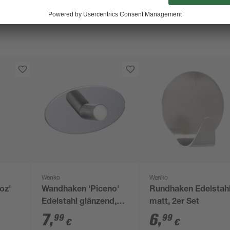
Wenko
Wenko
oz'
Wandhaken 'Piceno'
Rundhaken Edelstah
Edelstahl glänzend,
matt, 2er Set
 5 x
2er Set
7
,
6
,
99
99
€
€