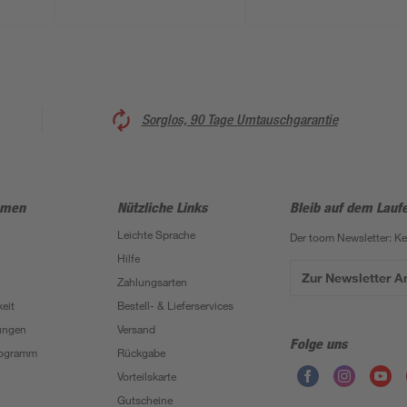
Sorglos, 90 Tage Umtauschgarantie
hmen
Nützliche Links
Bleib auf dem Lauf
Leichte Sprache
Der toom Newsletter: K
Hilfe
Zur Newsletter 
Zahlungsarten
eit
Bestell- & Lieferservices
ungen
Versand
Folge uns
Programm
Rückgabe
Vorteilskarte
Gutscheine