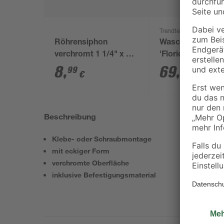
Trendteam
Röhrensiphon
Waschbeckenunt
verchromt 1 1/4" x 32
'Florida' weiß 65 
mm
x 33 cm
8
,
69
,
99
99
€
€
Beschreibung
Klebe- oder Schraubmontage
mit eckiger Form
verchromte Oberfläche
inklusive Befestigungsmaterial