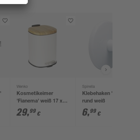
Wenko
Spirella
'
Kosmetikeimer
Klebehaken "Bowl"
'Fianema' weiß 17 x
rund weiß
23,5 x 21 cm 3 l
29
,
6
,
99
99
€
€