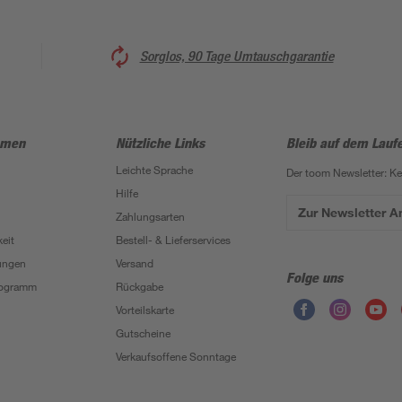
Sorglos, 90 Tage Umtauschgarantie
hmen
Nützliche Links
Bleib auf dem Lauf
Leichte Sprache
Der toom Newsletter: K
Hilfe
Zur Newsletter 
Zahlungsarten
eit
Bestell- & Lieferservices
ungen
Versand
Folge uns
Programm
Rückgabe
Vorteilskarte
Gutscheine
Verkaufsoffene Sonntage