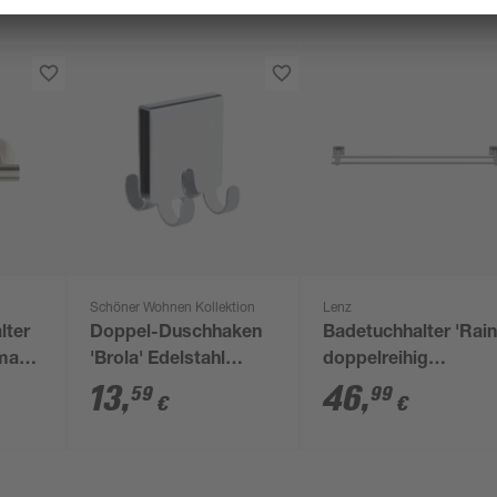
Schöner Wohnen Kollektion
Lenz
lter
Doppel-Duschhaken
Badetuchhalter 'Rain
matt
'Brola' Edelstahl
doppelreihig
glänzend 4 Haken, für
verchromt 64,5 cm
13
,
46
,
59
99
€
€
Duschwände bis 8
mm