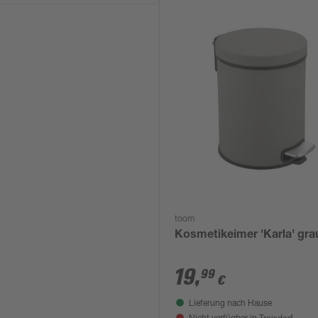
toom
Kosmetikeimer 'Karla' grau
19
,
99
€
Lieferung nach Hause
Troisdorf