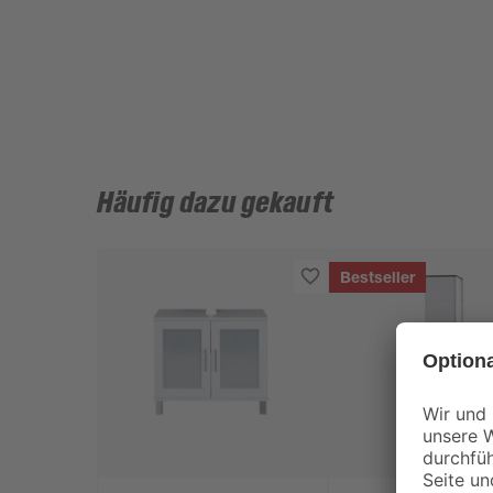
Häufig dazu gekauft
Bestseller