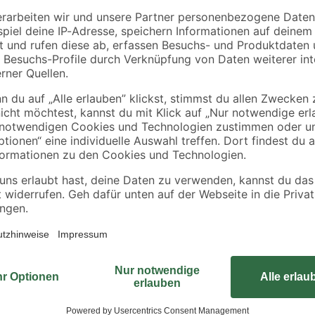
Lenz
Toilettenpapierhalter
Röhrensiphon
'Nero' wandhängend
verchromt 1 1/4" x 3
x 28
schwarz
mm
12
,
8
,
49
99
€
€
Der Doppelhaken unserer bewährte
Ausführung, an der nicht nur ein,
können, die Sie in Badezimmer o
seine zeitlos elegante Hochglanzo
Montage. Der Haken kann wahlwei
Befestigungsmaterial für beide Var