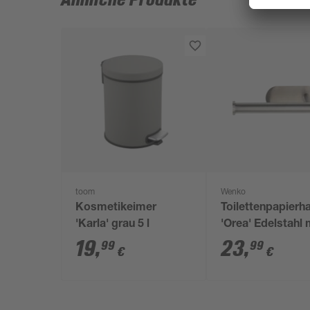
Ähnliche Produkte
toom
Wenko
Kosmetikeimer
Toilettenpapierha
'Karla' grau 5 l
'Orea' Edelstahl 
ohne Deckel
19
,
23
,
99
99
€
€