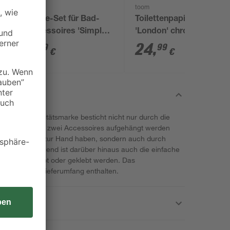
Lenz
toom
Klebe-Set für Bad-
Toilettenpapierhalter
2
Accessoires 'Simple
'London' chromfarben
Fix'
matt gebürstet
7
,
24
,
19
99
€
€
n toom Qualitätsmarke besticht nicht nur durch die
 sondern gleich zwei Accessoires aufgehängt werden
der WC gerne zur Hand haben, sondern auch durch
ptik. Überzeugend ist darüber hinaus auch die einfache
se geschraubt oder geklebt werden. Das
ianten ist im Lieferumfang enthalten.