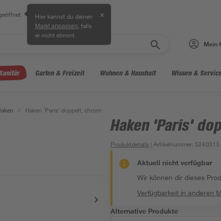
geöffnet
✕
Hier kannst du deinen
, falls
Markt anpassen
er nicht stimmt.
Mein 
Sanitär
Garten & Freizeit
Wohnen & Haushalt
Wissen & Servic
Haken
/
Haken 'Paris' doppelt, chrom
Haken 'Paris' do
Produktdetails
| Artikelnummer
:
5240313
Aktuell nicht verfügbar
Wir können dir dieses Produ
Verfügbarkeit in anderen 
Alternative Produkte