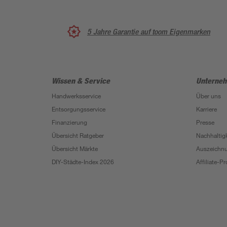
5 Jahre Garantie auf toom Eigenmarken
Wissen & Service
Unterne
Handwerksservice
Über uns
Entsorgungsservice
Karriere
Finanzierung
Presse
Übersicht Ratgeber
Nachhaltigk
Übersicht Märkte
Auszeichn
DIY-Städte-Index 2026
Affiliate-