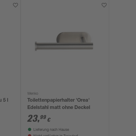
Wenko
 5 l
Toilettenpapierhalter 'Orea'
Edelstahl matt ohne Deckel
23
,
99
€
Lieferung nach Hause
Troisdorf