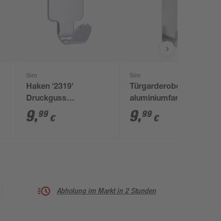
Siro
Siro
Haken '2319'
Türgarderobe
Druckguss
aluminiumfarben fein
selbstklebend 2 x 3 x
geschliffen
9
,
9
,
99
99
€
€
1,6 cm, 3 Stück
Abholung im Markt in 2 Stunden