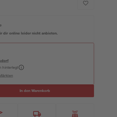
e
 dir online leider nicht anbieten.
sdorf
h hinterlegt
 Märkten
In den Warenkorb