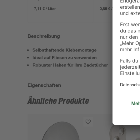
7,11 € / Liter
0,89 € / Meter
Beschreibung
Selbsthaftende Klebemontage
Ideal auf Fliesen zu verwenden
Robuster Haken für Ihre Badetücher
Eigenschaften
Ähnliche Produkte