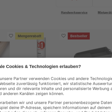
Handwerksservice
Mietgerät
Mengenrabatt
Bestseller
B1
B1
00 x
Silikon weiß 280 ml
Farbwanne Kunststo
grau 15 x 32 cm
3
,
2
,
49
69
€
€