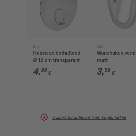
Suki
Siro
Haken selbsthaftend
Wandhaken verni
Ø 10 cm transparent
matt
4
,
3
,
99
59
€
€
5 Jahre Garantie auf toom Eigenmarken