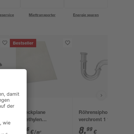
eservice
Miettransporter
Energie sparen
Bestseller
B1
ff
Abdeckplane
Röhrensiphon
Polyethylen
verchromt 1 1/4" x 32
transparent 4 x 5 m
mm
0
,
8
,
06
99
€
€
/ m²