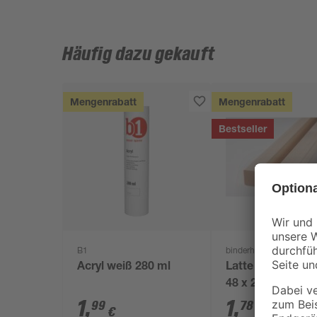
Häufig dazu gekauft
Mengenrabatt
Mengenrabatt
Bestseller
B1
binderholz
Acryl weiß 280 ml
Latte sägerau 20
48 x 24 mm
1
,
1
,
99
78
€
€