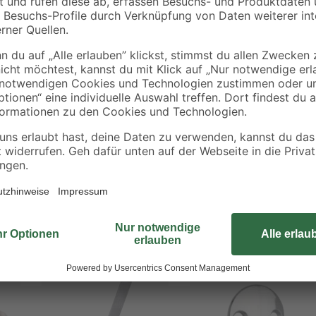
12,46 € / Liter
Der Haken aus dem Hause Fix-o-m
sowie der dezenten Möglichkeit, I
Rückseite befindet sich eine Klebef