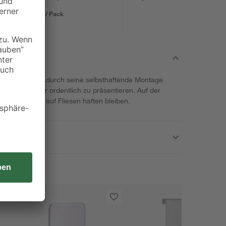
1,29 € / Pack
oll überzeugt durch seine selbsthaftende Montage
hre Badetücher ordentlich zu präsentieren. Auf der
olie, die ideal auf Fliesen haften bleiben.