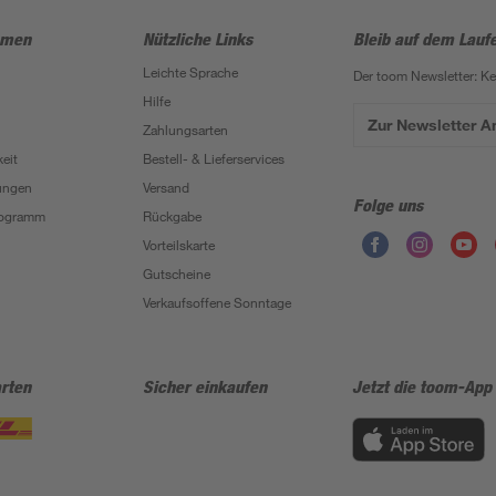
hmen
Nützliche Links
Bleib auf dem Lauf
Leichte Sprache
Der toom Newsletter: K
Hilfe
Zur Newsletter 
Zahlungsarten
eit
Bestell- & Lieferservices
ungen
Versand
Folge uns
Programm
Rückgabe
Vorteilskarte
Gutscheine
Verkaufsoffene Sonntage
rten
Sicher einkaufen
Jetzt die toom-App