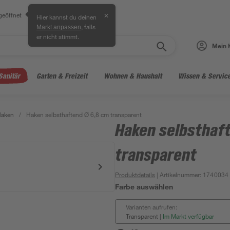
geöffnet
✕
Hier kannst du deinen
, falls
Markt anpassen
er nicht stimmt.
Mein 
Sanitär
Garten & Freizeit
Wohnen & Haushalt
Wissen & Servic
Haken
/
Haken selbsthaftend Ø 6,8 cm transparent
Haken selbsthaf
transparent
Produktdetails
| Artikelnummer
:
1740034
Farbe auswählen
Varianten aufrufen:
Transparent
|
Im Markt verfügbar