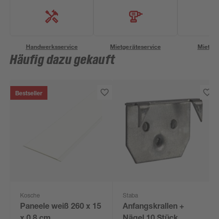
Handwerksservice
Mietgeräteservice
Miettra
Häufig dazu gekauft
Bestseller
Kosche
Staba
Paneele weiß 260 x 15
Anfangskrallen +