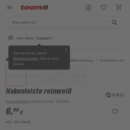
Mein Markt:
Troisdorf
✕
Hier kannst du deinen
, falls er nicht
Markt anpassen
/
Werkstatt & Maschinen
/
Werkstatteinrichtung
/
Hakenleiste reinwe
stimmt.
Hakenleiste reinweiß
Produktdetails
| Artikelnummer
:
7632845
6
,
99
€
inkl. 19% MwSt.