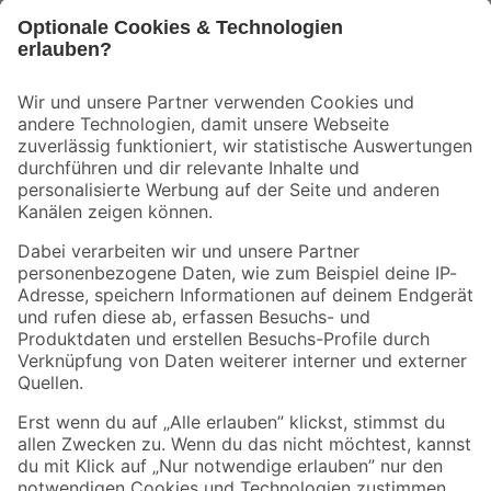
Bleib auf dem Laufenden mit unserem Newsletter
Der toom Newsletter: Keine Angebote und Aktionen mehr verpassen!
Zur Newsletter Anmeldung
Folge uns
Zahlungsarten
Versandarten
Sicher einkaufen
Jetzt die toom-App herunterladen