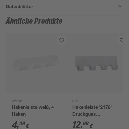
Datenblätter
Ähnliche Produkte
Wenko
Siro
Hakenleiste weiß, 4
Hakenleiste '2178'
Haken
Druckguss
selbstklebend 15,6 x
4
,
12
,
39
99
€
€
4,1 x 1,6 cm, 4 Haken