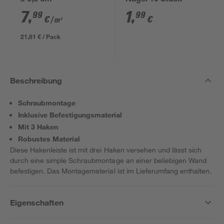
x 0,8 cm
Nägel 10 Stück
7
,
1
,
99
99
€
€
/ m²
21,81 € / Pack
Beschreibung
Schraubmontage
Inklusive Befestigungsmaterial
Mit 3 Haken
Robustes Material
Diese Hakenleiste ist mit drei Haken versehen und lässt sich
durch eine simple Schraubmontage an einer beliebigen Wand
befestigen. Das Montagematerial ist im Lieferumfang enthalten.
Eigenschaften