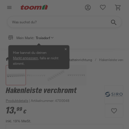
Mein Markt:
Troisdorf
✕
Hier kannst du deinen
, falls er nicht
Markt anpassen
/
Werkstatt & Maschinen
/
Werkstatteinrichtung
/
Hakenleiste verchr
stimmt.
Hakenleiste verchromt
Produktdetails
| Artikelnummer
:
4700048
13
,
99
€
inkl. 19% MwSt.