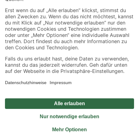
Sicher einkaufen
Jetzt die toom-App herunterladen
Alle Preisangaben in EUR inkl. gesetzl. MwSt.. Die dargestellten Angebote sind unter
Umständen nicht in allen Märkten verfügbar. Die angegebenen Verfügbarkeiten beziehen
sich auf den unter "Mein Markt" ausgewählten toom Baumarkt. Alle Angebote und
Produkte nur solange der Vorrat reicht.
*Paketversand ab 59 € versandkostenfrei, gilt nicht für Artikel mit Speditionsversand, hier
fallen zusätzliche Versandkosten an.
Datenschutz
Privatsphäre
Impressum
AGB
Nutzungsbedingungen
Widerrufsrecht
Vertrag widerrufen
Barrierefreiheit
© 2026 toom Baumarkt GmbH