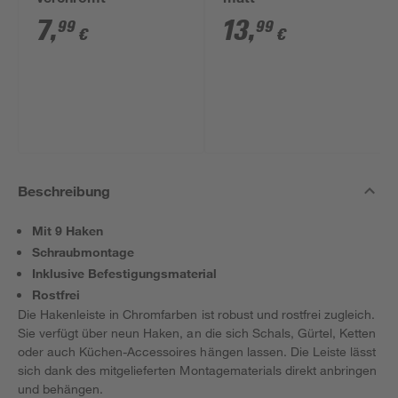
verchromt
matt
7
,
13
,
99
99
€
€
Beschreibung
Mit 9 Haken
Schraubmontage
Inklusive Befestigungsmaterial
Rostfrei
Die Hakenleiste in Chromfarben ist robust und rostfrei zugleich.
Sie verfügt über neun Haken, an die sich Schals, Gürtel, Ketten
oder auch Küchen-Accessoires hängen lassen. Die Leiste lässt
sich dank des mitgelieferten Montagematerials direkt anbringen
und behängen.