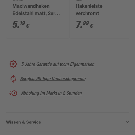
Wenko
Siro
Maxiwandhaken
Hakenleiste
Edelstahl matt, 2er
verchromt
Set
5
,
7
,
19
99
€
€
5 Jahre Garantie auf toom Eigenmarken
Sorglos, 90 Tage Umtauschgarantie
Abholung im Markt in 2 Stunden
Wissen & Service