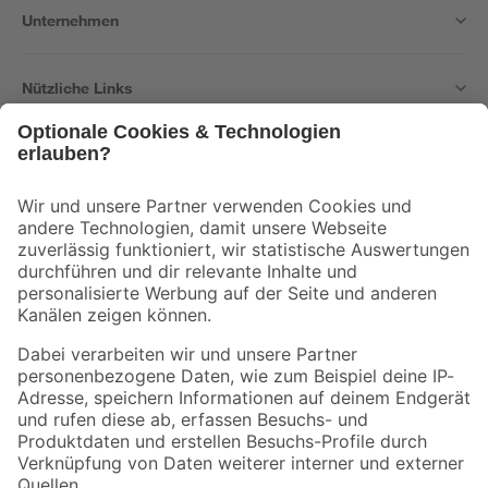
Unternehmen
Nützliche Links
Bleib auf dem Laufenden mit unserem Newsletter
Der toom Newsletter: Keine Angebote und Aktionen mehr verpassen!
Zur Newsletter Anmeldung
Folge uns
Zahlungsarten
Versandarten