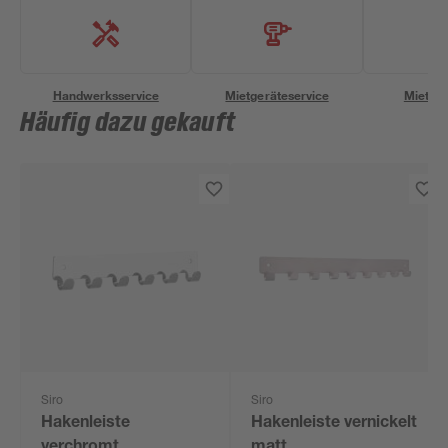
Handwerksservice
Mietgeräteservice
Miettra
Häufig dazu gekauft
Siro
Siro
Hakenleiste
Hakenleiste vernickelt