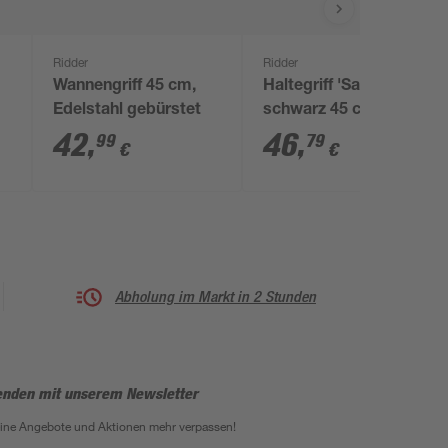
Ridder
Ridder
Wannengriff 45 cm,
Haltegriff 'Sam' matt
Edelstahl gebürstet
schwarz 45 cm
42
,
46
,
99
79
€
€
Abholung im Markt in 2 Stunden
enden mit unserem Newsletter
eine Angebote und Aktionen mehr verpassen!