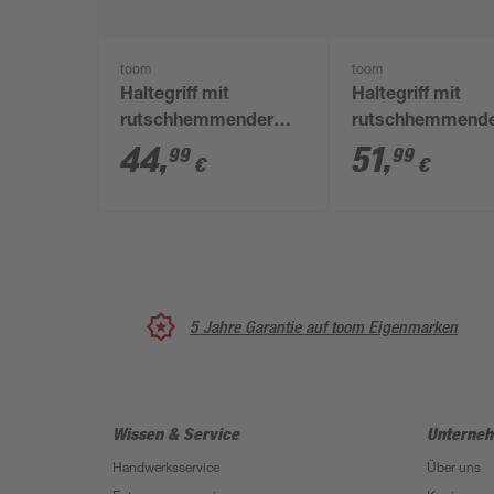
toom
toom
Haltegriff mit
Haltegriff mit
rutschhemmender
rutschhemmend
Grifffläche Edelstahl
Grifffläche Edels
44
,
51
,
99
99
€
€
poliert 30 cm
poliert bis 110 k
cm
5 Jahre Garantie auf toom Eigenmarken
Wissen & Service
Unterne
Handwerksservice
Über uns