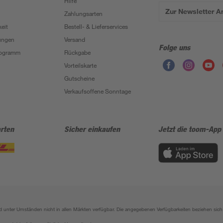
Hilfe
Zur Newsletter 
Zahlungsarten
eit
Bestell- & Lieferservices
ungen
Versand
Folge uns
Programm
Rückgabe
Vorteilskarte
Gutscheine
Verkaufsoffene Sonntage
rten
Sicher einkaufen
Jetzt die toom-App
sind unter Umständen nicht in allen Märkten verfügbar. Die angegebenen Verfügbarkeiten beziehen s