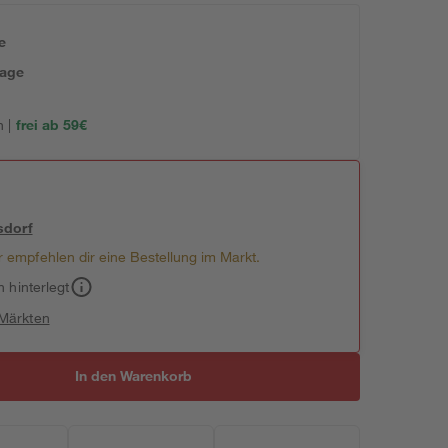
e
tage
 |
frei ab 59€
sdorf
 empfehlen dir eine Bestellung im Markt.
h hinterlegt
 Märkten
In den Warenkorb