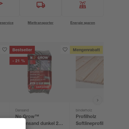
eservice
Miettransporter
Energie sparen
Bestseller
Mengenrabatt
- 21 %
Dansand
binderholz
No Grow™
Profilholz
Fugensand dunkel 20
Softlineprofil