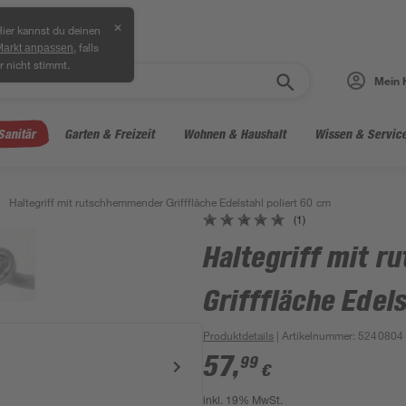
✕
ier kannst du deinen
, falls
Markt anpassen
r nicht stimmt.
Mein 
Sanitär
Garten & Freizeit
Wohnen & Haushalt
Wissen & Servic
Haltegriff mit rutschhemmender Grifffläche Edelstahl poliert 60 cm
(1)
Haltegriff mit 
Grifffläche Edel
Produktdetails
| Artikelnummer
:
5240804
57
,
99
€
inkl. 19% MwSt.