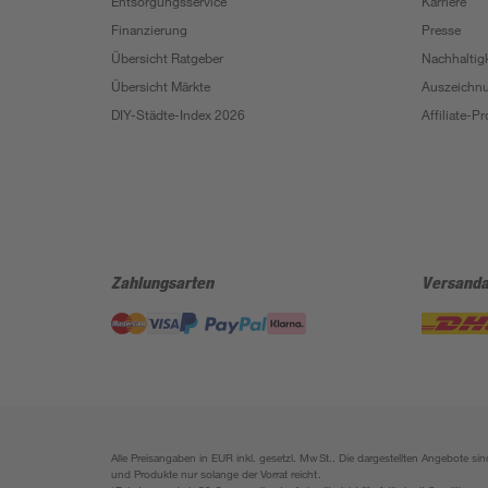
Entsorgungsservice
Karriere
Finanzierung
Presse
Übersicht Ratgeber
Nachhaltigk
Übersicht Märkte
Auszeichn
DIY-Städte-Index 2026
Affiliate-
Zahlungsarten
Versanda
Alle Preisangaben in EUR inkl. gesetzl. MwSt.. Die dargestellten Angebote 
und Produkte nur solange der Vorrat reicht.