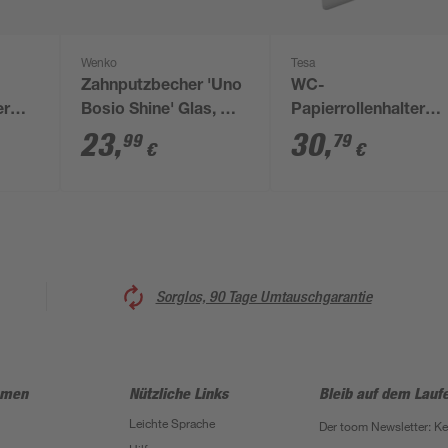
Wenko
Tesa
Zahnputzbecher 'Uno
WC-
er
Bosio Shine' Glas, mit
Papierrollenhalter
tahl
Halterung
'Ekkro'
23
,
30
,
99
79
€
€
g 45
hochglanzverchromt
mit Deckel mit
Klebelösung 14 x 12,8
x 5,25 cm
Sorglos, 90 Tage Umtauschgarantie
hmen
Nützliche Links
Bleib auf dem Lauf
Leichte Sprache
Der toom Newsletter: K