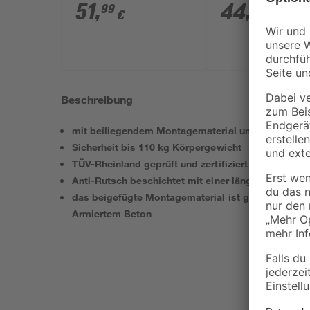
Grifffläche Edelstahl
Grifffläche Edels
51
,
44
,
99
99
€
€
poliert bis 110 kg 45
poliert 30 cm
cm
Beschreibung
mit beiliegendem Montagematerial und Montagean
Sicherheit bis 110 kg Körpergewicht
TÜV-Rheinland geprüft und zertifiziert
Anti-Rutsch beschichtet mit einer länge von 60 cm
das beigefügte Montagematerial ist geeignet für ei
Armiertem Beton