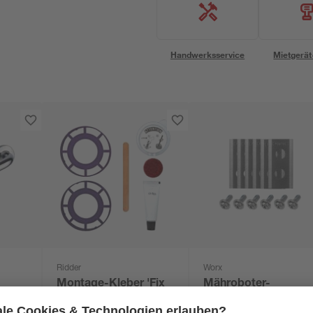
Handwerksservice
Mietgerät
Ridder
Worx
Montage-Kleber 'Fix
Mähroboter-
er
& Clean - dübelstark
Ersatzklingen