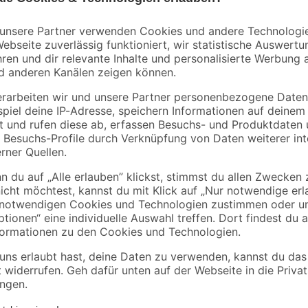
tahl
ohne Bohren' weiß,
'Landroid' langlebig 
13
,
17
,
99
99
€
€
bis 100 kg
Stück
'Stets alles im Griff – mit den RI
leitung
setzen, denn dieser sichere und z
schon vor dem Einstieg zu einem 
dieser formschöne Wannengriff im
„stilsicher". Die TÜV geprüfte Sic
ne Befestigung an Vollziegel oder
ergonomisch geformte und rutschh
sicheren Halt beim Ein- und Auss
Material sorgt dafür, dass es kei
auf optische Aspekte wurde bei de
Denn die Edelstahlschrauben (rostf
Wand, sie sind zudem nach der Mon
RIDDER-Haltegriff mit handelsüblic
einfach und hygienisch zu reinige