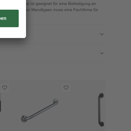
ntagematerial ist geeignet für eine Befestigung an
ton. Bei anderen Wandtypen muss eine Fachfirma für
n werden!