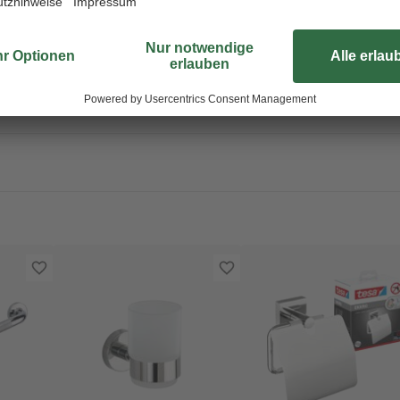
Montagehinweis: Das beigefügte Mo
Vollziegel M20 oder Armiertem Be
Befestigungstechnik hinzugezoge