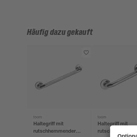
Häufig dazu gekauft
toom
toom
Haltegriff mit
Haltegriff mit
rutschhemmender
rutschhemmend