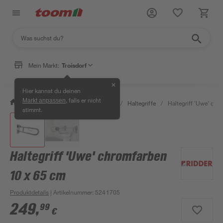
Mein Markt:
Troisdorf
✕
Hier kannst du deinen
, falls er nicht
Markt anpassen
/
Bad & Sanitär
/
Badsicherheit
/
Haltegriffe
/
Haltegriff 'Uwe' chr
stimmt.
Haltegriff 'Uwe' chromfarben
10 x 65 cm
Produktdetails
| Artikelnummer
:
5241705
249
,
99
€