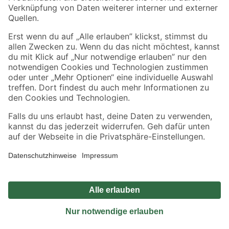
Sicher einkaufen
Jetzt die toom-App herunterladen
Alle Preisangaben in EUR inkl. gesetzl. MwSt.. Die dargestellten Angebote sind unter
Umständen nicht in allen Märkten verfügbar. Die angegebenen Verfügbarkeiten beziehen
sich auf den unter "Mein Markt" ausgewählten toom Baumarkt. Alle Angebote und
Produkte nur solange der Vorrat reicht.
*Paketversand ab 59 € versandkostenfrei, gilt nicht für Artikel mit Speditionsversand, hier
fallen zusätzliche Versandkosten an.
Datenschutz
Privatsphäre
Impressum
AGB
Nutzungsbedingungen
Widerrufsrecht
Vertrag widerrufen
Barrierefreiheit