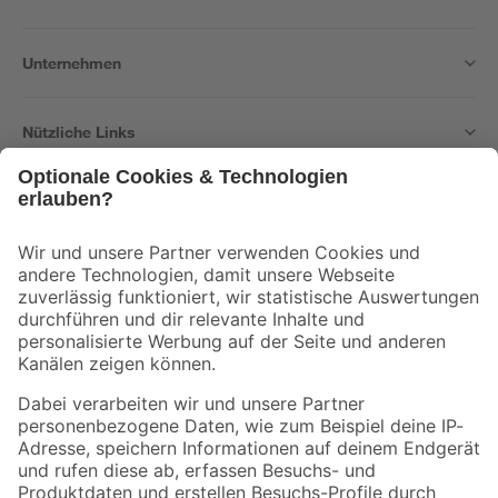
Unternehmen
Nützliche Links
Bleib auf dem Laufenden mit unserem Newsletter
Der toom Newsletter: Keine Angebote und Aktionen mehr verpassen!
Zur Newsletter Anmeldung
Folge uns
Zahlungsarten
Versandarten