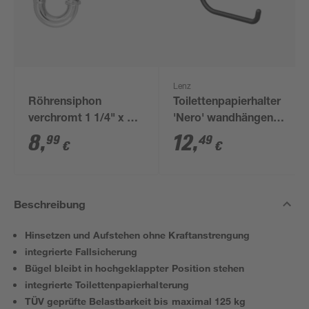
Lenz
Röhrensiphon
Toilettenpapierhalter
verchromt 1 1/4" x 32
'Nero' wandhängend
mm
schwarz
8
,
12
,
99
49
€
€
Beschreibung
Hinsetzen und Aufstehen ohne Kraftanstrengung
integrierte Fallsicherung
Bügel bleibt in hochgeklappter Position stehen
integrierte Toilettenpapierhalterung
TÜV geprüfte Belastbarkeit bis maximal 125 kg