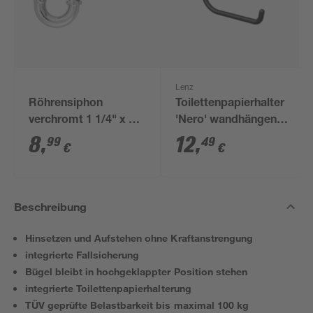
Lenz
Röhrensiphon
Toilettenpapierhalter
verchromt 1 1/4" x 32
'Nero' wandhängend
mm
schwarz
8
,
12
,
99
49
€
€
Beschreibung
Hinsetzen und Aufstehen ohne Kraftanstrengung
integrierte Fallsicherung
Bügel bleibt in hochgeklappter Position stehen
integrierte Toilettenpapierhalterung
TÜV geprüfte Belastbarkeit bis maximal 100 kg