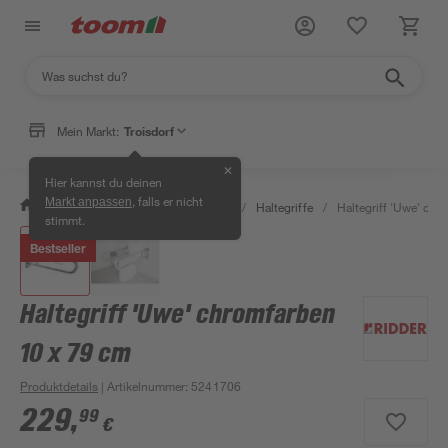
Mein Markt:
Troisdorf
✕
Hier kannst du deinen
, falls er nicht
Markt anpassen
/
Bad & Sanitär
/
Badsicherheit
/
Haltegriffe
/
Haltegriff 'Uwe' chr
stimmt.
Bestseller
Haltegriff 'Uwe' chromfarben
10 x 79 cm
Produktdetails
| Artikelnummer
:
5241706
229
,
99
€