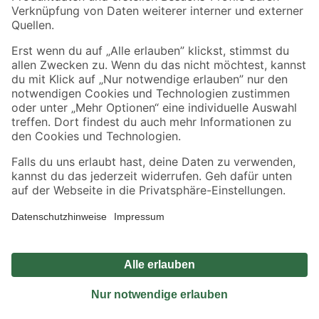
Sicher einkaufen
Jetzt die toom-App herunterladen
Alle Preisangaben in EUR inkl. gesetzl. MwSt.. Die dargestellten Angebote sind unter
Umständen nicht in allen Märkten verfügbar. Die angegebenen Verfügbarkeiten beziehen
sich auf den unter "Mein Markt" ausgewählten toom Baumarkt. Alle Angebote und
Produkte nur solange der Vorrat reicht.
*Paketversand ab 59 € versandkostenfrei, gilt nicht für Artikel mit Speditionsversand, hier
fallen zusätzliche Versandkosten an.
Datenschutz
Privatsphäre
Impressum
AGB
Nutzungsbedingungen
Widerrufsrecht
Vertrag widerrufen
Barrierefreiheit