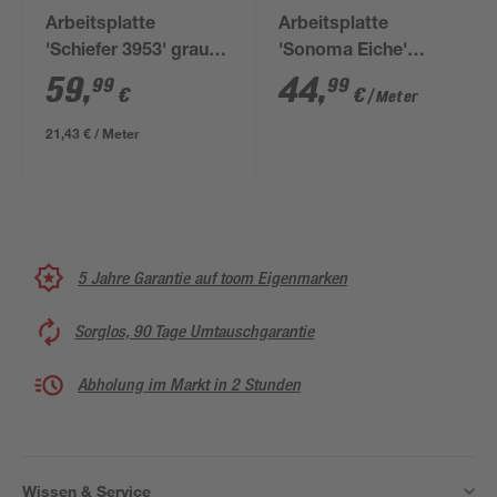
Arbeitsplatte
Arbeitsplatte
'Schiefer 3953' grau
'Sonoma Eiche'
2800 x 635 x 28 mm
eichefarben hell 4100
59
,
44
,
99
99
€
€
/ Meter
x 600 x 38 mm
21,43 € / Meter
5 Jahre Garantie auf toom Eigenmarken
Sorglos, 90 Tage Umtauschgarantie
Abholung im Markt in 2 Stunden
Wissen & Service