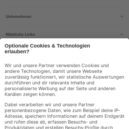
Unternehmen
Nützliche Links
Bleib auf dem Laufenden mit unserem Newsletter
Der toom Newsletter: Keine Angebote und Aktionen mehr verpassen!
Zur Newsletter Anmeldung
Folge uns
Zahlungsarten
Versandarten