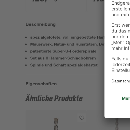
Akku und Ladegerät
Akkus, Tasche u
Zubehörset
Beschreibung
spezialgelötete, voll eingebettete Hartmetallplatte
Mauerwerk, Natur- und Kunststein, Beton, Granit
patentierte Super-U-Förderspirale
Set aus 6 Hammer-Schlagbohrern
Spirale und Schaft spezialgehärtet
Eigenschaften
Ähnliche Produkte