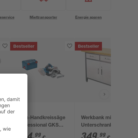
eservice
Miettransporter
Energie sparen
Bestseller
Bestseller
Bosch
r
Akku-Handkreissäge
Werkbank mit
'Professional GKS
Unterschrank
18V-57 G' ohne Akku
'System-Profi' 122 x
204
,
349
,
99
99
€
€