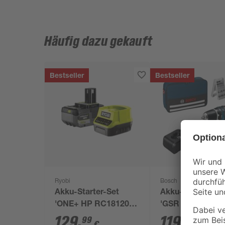
Häufig dazu gekauft
Bestseller
Bestseller
Ryobi
Bosch
Akku-Starter-Set
Akku-Bohrschra
'ONE+ HP RC18120-
'GSR 12V-15
150X' 18 V 5,0 Ah mit
Professional' mit
129
,
119
,
99
99
€
€