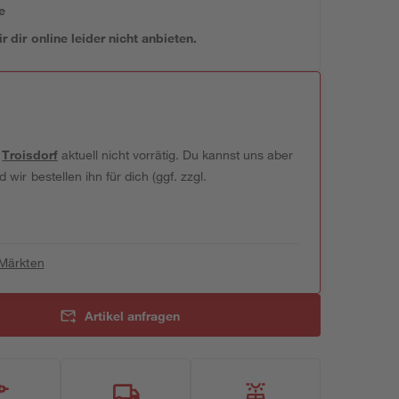
e
 dir online leider nicht anbieten.
t
Troisdorf
aktuell nicht vorrätig. Du kannst uns aber
wir bestellen ihn für dich (ggf. zzgl.
 Märkten
Artikel anfragen