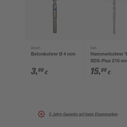
Bosch
kwb
Betonbohrer Ø 4 mm
Hammerbohrer '
SDS-Plus 210 m
16 mm
3
,
15
,
99
99
€
€
5 Jahre Garantie auf toom Eigenmarken