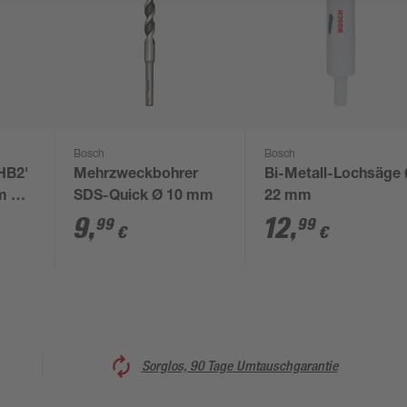
Bosch
Bosch
HB2'
Mehrzweckbohrer
Bi-Metall-Lochsäge
m Ø
SDS-Quick Ø 10 mm
22 mm
9
,
12
,
99
99
€
€
Sorglos, 90 Tage Umtauschgarantie