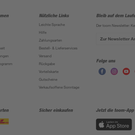
hmen
Nützliche Links
Bleib auf dem Lauf
Leichte Sprache
Der toom Newsletter: K
Hilfe
Zur Newsletter 
Zahlungsarten
eit
Bestell- & Lieferservices
ungen
Versand
Folge uns
Programm
Rückgabe
Vorteilskarte
Gutscheine
Verkaufsoffene Sonntage
rten
Sicher einkaufen
Jetzt die toom-App