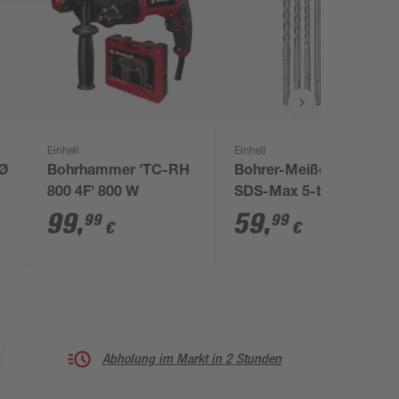
Einhell
Einhell
 Ø
Bohrhammer 'TC-RH
Bohrer-Meißel-Set
800 4F' 800 W
SDS-Max 5-teilig
99
,
59
,
99
99
€
€
Abholung im Markt in 2 Stunden