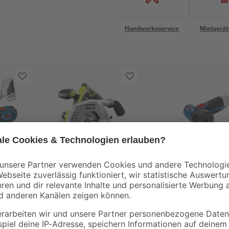
Handwerksservice
Mietgerät
Ryobi
Bosch
uber
Akku-Handkreissäge
Akku-Winkelschleife
'ONE+ R18CS-0' ohne
'GWS 12V-76
 2
Akku, Ø 165 mm
Professional' 12 V
99
,
119
,
99
99
€
€