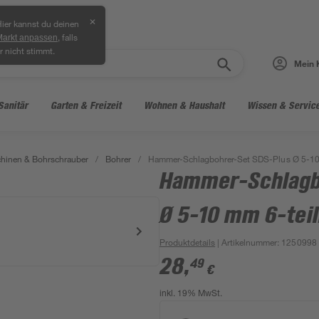
✕
ier kannst du deinen
, falls
Markt anpassen
r nicht stimmt.
Mein 
Sanitär
Garten & Freizeit
Wohnen & Haushalt
Wissen & Servic
hinen & Bohrschrauber
/
Bohrer
/
Hammer-Schlagbohrer-Set SDS-Plus Ø 5-10 
Hammer-Schlagb
Ø 5-10 mm 6-teil
Produktdetails
| Artikelnummer
:
1250998
28
,
49
€
inkl. 19% MwSt.