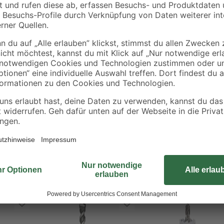
nd
ohne Akku