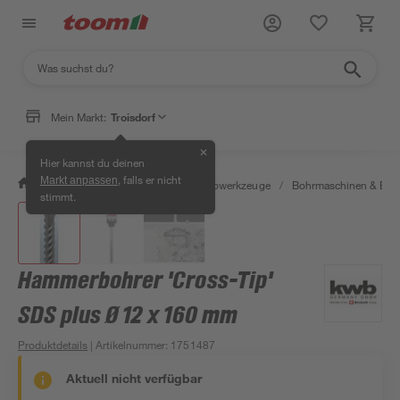
Mein Markt:
Troisdorf
✕
Hier kannst du deinen
, falls er nicht
Markt anpassen
/
Werkstatt & Maschinen
/
Elektrowerkzeuge
/
Bohrmaschinen & Boh
stimmt.
Hammerbohrer 'Cross-Tip'
SDS plus Ø 12 x 160 mm
Produktdetails
| Artikelnummer
:
1751487
Aktuell nicht verfügbar