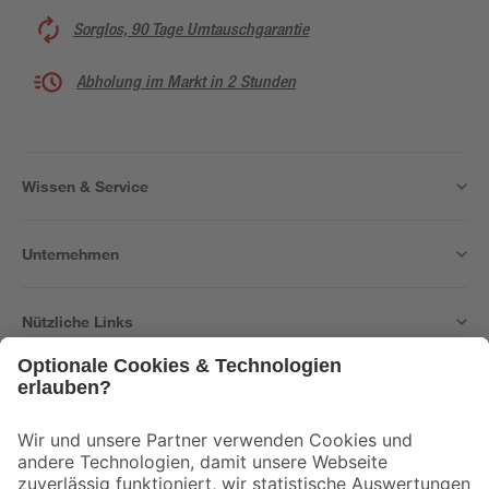
Sorglos, 90 Tage Umtauschgarantie
Abholung im Markt in 2 Stunden
Wissen & Service
Unternehmen
Nützliche Links
Bleib auf dem Laufenden mit unserem Newsletter
Der toom Newsletter: Keine Angebote und Aktionen mehr verpassen!
Zur Newsletter Anmeldung