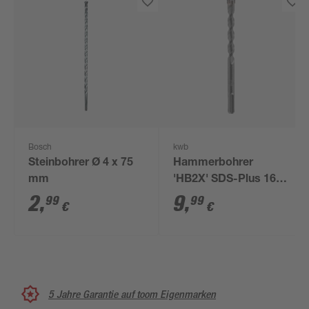
Bosch
kwb
Steinbohrer Ø 4 x 75
Hammerbohrer
mm
'HB2X' SDS-Plus 160
mm Ø 12 mm
2
,
9
,
99
99
€
€
5 Jahre Garantie auf toom Eigenmarken