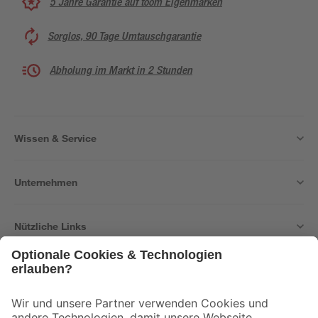
5 Jahre Garantie auf toom Eigenmarken
Sorglos, 90 Tage Umtauschgarantie
Abholung im Markt in 2 Stunden
Wissen & Service
Unternehmen
Nützliche Links
Bleib auf dem Laufenden mit unserem Newsletter
Der toom Newsletter: Keine Angebote und Aktionen mehr verpassen!