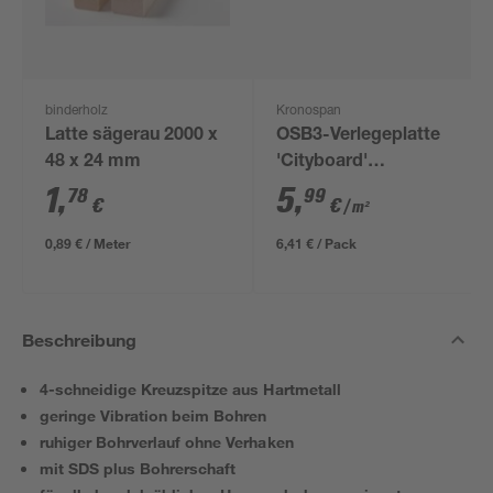
binderholz
Kronospan
Latte sägerau 2000 x
OSB3-Verlegeplatte
48 x 24 mm
'Cityboard'
ungeschliffen 1690 x
1
,
5
,
78
99
€
€
/ m²
634 x 12 mm
0,89 € / Meter
6,41 € / Pack
Beschreibung
4-schneidige Kreuzspitze aus Hartmetall
geringe Vibration beim Bohren
ruhiger Bohrverlauf ohne Verhaken
mit SDS plus Bohrerschaft