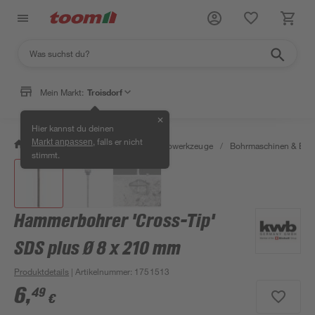
Mein Markt:
Troisdorf
✕
Hier kannst du deinen
, falls er nicht
Markt anpassen
/
Werkstatt & Maschinen
/
Elektrowerkzeuge
/
Bohrmaschinen & Boh
stimmt.
Hammerbohrer 'Cross-Tip'
SDS plus Ø 8 x 210 mm
Produktdetails
| Artikelnummer
:
1751513
6
,
49
€