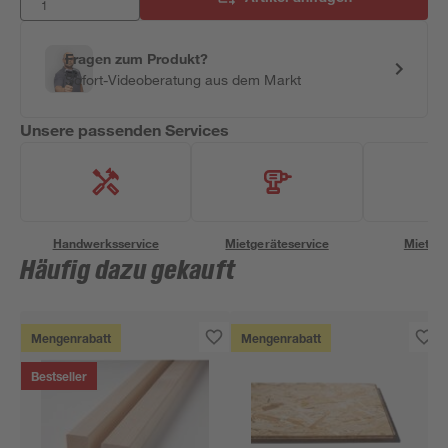
Fragen zum Produkt?
Sofort-Videoberatung aus dem Markt
Unsere passenden Services
Handwerksservice
Mietgeräteservice
Miettra
Häufig dazu gekauft
Mengenrabatt
Mengenrabatt
Bestseller