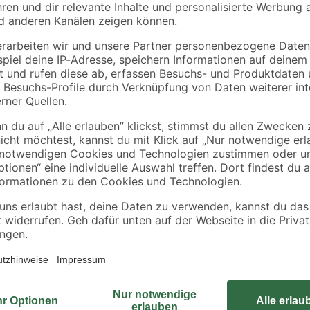
Akkus, Tasche und
Zubehörset
Hält bis zu 3-mal länger als ein 
Bohrer
ist eine schwierige Aufgabe, die d
Carbide Technology
Schneidekanten bleiben in der Arm
auf dem 'EXPERT SDS plus-7X' ist e
einzigen Stück des härtesten Metal
Schwäche beim Hammerbohren. Da
Vollhartmetallkopfs hält der 'EXP
Hammerbohrer. Er dringt effektiv 
oder den Bohrer wechseln musst, w
in Beton und Stahlbeton bohren, b
Bosch 'EXPERT SDS plus-7X' Hamm
Zuverlässigkeit und Langlebigkei
Bohrhämmer. Passend für alle S