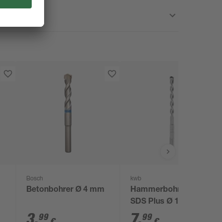
Bosch
kwb
Betonbohrer Ø 4 mm
Hammerbohrer HB2
SDS Plus Ø 10 x 160
mm
3
,
7
,
99
99
€
€