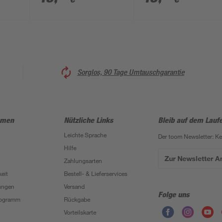
Sorglos, 90 Tage Umtauschgarantie
hmen
Nützliche Links
Bleib auf dem Lauf
Leichte Sprache
Der toom Newsletter: K
Hilfe
Zur Newsletter 
Zahlungsarten
eit
Bestell- & Lieferservices
ungen
Versand
Folge uns
Programm
Rückgabe
Vorteilskarte