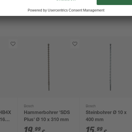
Bosch
Bosch
'HB4X
Hammerbohrer 'SDS
Steinbohrer Ø 10 x
 160
Plus' Ø 10 x 310 mm
400 mm
19
,
15
,
99
99
€
€