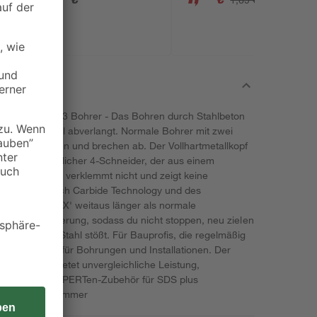
Bosch SDS plus-3 Bohrer - Das Bohren durch Stahlbeton
en Bohrern viel abverlangt. Normale Bohrer mit zwei
ierung stecken und brechen ab. Der Vollhartmetallkopf
in fortschrittlicher 4-Schneider, der aus einem
ls besteht: Es verklemmt nicht und zeigt keine
nk der Bosch Carbide Technology und des
ERT SDS plus-7X' weitaus länger als normale
durch die Armierung, sodass du nicht stoppen, neu zielen
enn du auf Stahl stößt. Für Bauprofis, die regelmäßig
eispielsweise für Bohrungen und Installationen. Der
erbohrer bietet unvergleichliche Leistung,
t. Es ist DAS EXPERTen-Zubehör für SDS plus
DS plus Bohrhämmer