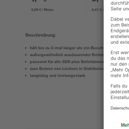
/ m²
634 x 12 mm
0,89 € / Meter
6,41 € / Pack
Beschreibung
hält bis zu 3-mal länger als ein Bosch SDS plus-3 
außergewöhnlich ausdauernder Bohrer mit Bosch 
passend für alle SDS plus Bohrhämmer
zum Bohren von Löchern in Stahlbeton
langlebig und leistungsstark