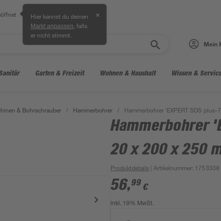
öffnet
✕
Hier kannst du deinen
, falls
Markt anpassen
er nicht stimmt.
Mein 
Sanitär
Garten & Freizeit
Wohnen & Haushalt
Wissen & Servic
hinen & Bohrschrauber
/
Hammerbohrer
/
Hammerbohrer 'EXPERT SDS plus-7X
Hammerbohrer '
20 x 200 x 250 
Produktdetails
| Artikelnummer
:
1753338
56
,
99
€
inkl. 19% MwSt.