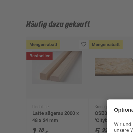
Häufig dazu gekauft
Mengenrabatt
Mengenrabatt
Bestseller
binderholz
Kronospan
Latte sägerau 2000 x
OSB3-Verlegepla
48 x 24 mm
'Cityboard'
ungeschliffen 16
1
,
5
,
78
99
€
€