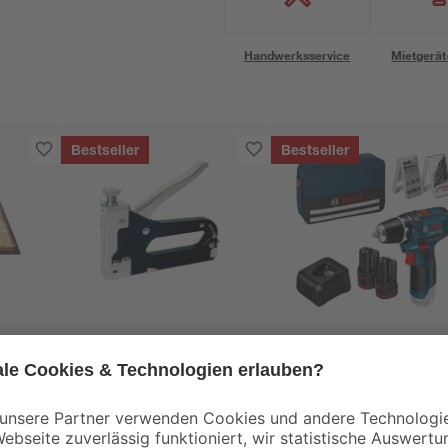
Handwerksservice
Mietgerät
Bestseller
Bestseller
Rapid
Bosch
tte
Rapid Handtacker
Akku-Bohrschraube
Compacta
'GSR 12V-15
90 x
Professional' mit 2
16
,
119
,
29
99
€
€