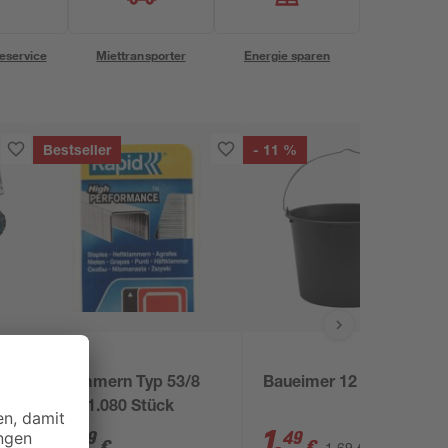
eservice
Miettransporter
Energie sparen
Bestseller
- 11 %
Rapid
r
Klammern Typ 53/8
Baueimer 12 l
mm 1.080 Stück
7
,
1
,
99
49
€
€
1,69 €