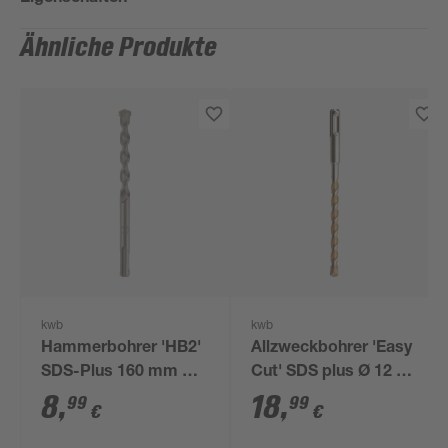
Ähnliche Produkte
kwb
kwb
Hammerbohrer 'HB2'
Allzweckbohrer 'Easy
SDS-Plus 160 mm Ø
Cut' SDS plus Ø 12 x
12 mm
160 mm
8
,
18
,
99
99
€
€