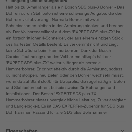
langlebig und leistungsstark
Hält bis zu 3-mal länger als ein Bosch SDS plus-3 Bohrer - Das
Bohren durch Stahlbeton ist eine schwierige Aufgabe, die den
Bohrern viel abverlangt. Normale Bohrer mit zwei
Schneidekanten bleiben in der Armierung stecken und brechen
ab. Der Vollhartmetallkopf auf dem 'EXPERT SDS plus-7X' ist
ein fortschrittlicher 4-Schneider, der aus einem einzigen Stück
des härtesten Metalls besteht: Es verklemmt nicht und zeigt
keine Schwäche beim Hammerbohren. Dank der Bosch
Carbide Technology und des Vollhartmetallkopfs hält der
'EXPERT SDS plus-7X' weitaus länger als normale
Hammerbohrer. Er dringt effektiv durch die Armierung, sodass
du nicht stoppen, neu zielen oder den Bohrer wechseln musst,
wenn du auf Stahl stößt. Für Bauprofis, die regelmäßig in Beton
und Stahlbeton bohren, beispielsweise für Bohrungen und
Installationen. Der Bosch 'EXPERT SDS plus-7X'
Hammerbohrer bietet unvergleichliche Leistung, Zuverlässigkeit
und Langlebigkeit. Es ist DAS EXPERTen-Zubehör für SDS plus
Bohrhämmer. Passend für alle SDS plus Bohrhämmer
Eigenschaften