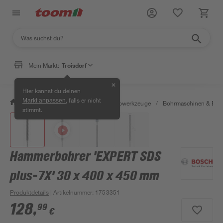
Mein Markt:
Troisdorf
✕
Hier kannst du deinen
, falls er nicht
Markt anpassen
/
Werkstatt & Maschinen
/
Elektrowerkzeuge
/
Bohrmaschinen & Boh
stimmt.
Hammerbohrer 'EXPERT SDS
plus-7X' 30 x 400 x 450 mm
Produktdetails
| Artikelnummer
:
1753351
128
,
99
€