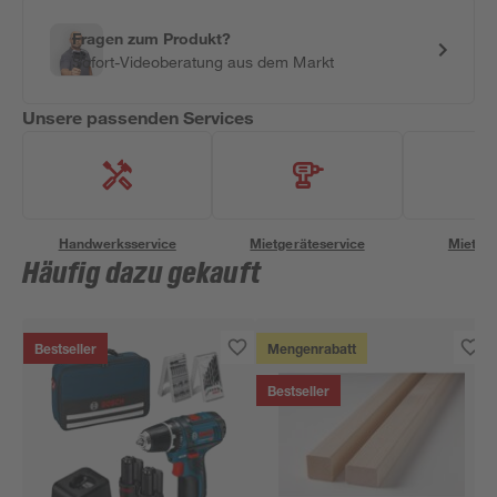
Fragen zum Produkt?
Sofort-Videoberatung aus dem Markt
Unsere passenden Services
Handwerksservice
Mietgeräteservice
Miettra
Häufig dazu gekauft
Bestseller
Mengenrabatt
Bestseller