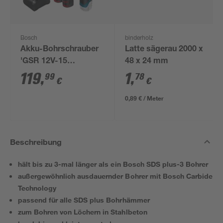
Bosch
binderholz
Akku-Bohrschrauber
Latte sägerau 2000 x
'GSR 12V-15
48 x 24 mm
Professional' mit 2
119
,
1
,
99
78
€
€
Akkus, Tasche und
Zubehörset
0,89 € / Meter
Beschreibung
hält bis zu 3-mal länger als ein Bosch SDS plus-3 Bohrer
außergewöhnlich ausdauernder Bohrer mit Bosch Carbide
Technology
passend für alle SDS plus Bohrhämmer
zum Bohren von Löchern in Stahlbeton