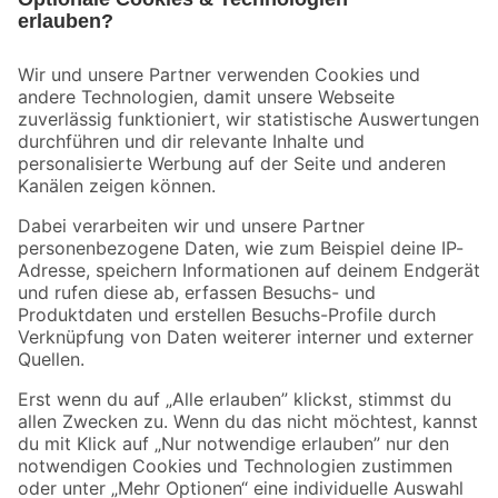
Bleib auf dem Laufenden mit unserem Newsletter
Der toom Newsletter: Keine Angebote und Aktionen mehr verpassen!
Zur Newsletter Anmeldung
Folge uns
Zahlungsarten
Versandarten
Sicher einkaufen
Jetzt die toom-App herunterladen