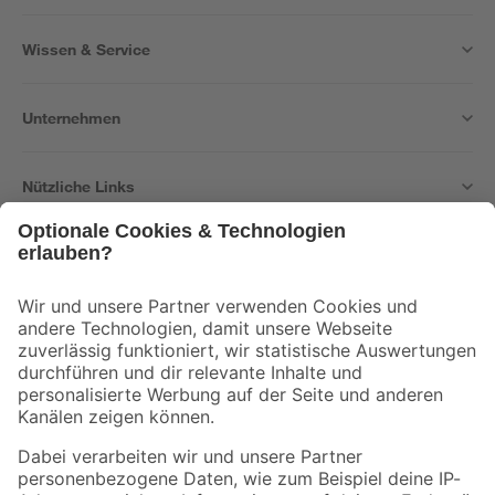
Wissen & Service
Unternehmen
Nützliche Links
Bleib auf dem Laufenden mit unserem Newsletter
Der toom Newsletter: Keine Angebote und Aktionen mehr verpassen!
Zur Newsletter Anmeldung
Folge uns