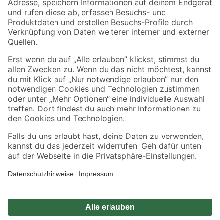
Zahlungsarten
Versandarten
Sicher einkaufen
Jetzt die toom-App herunterladen
Alle Preisangaben in EUR inkl. gesetzl. MwSt.. Die dargestellten Angebote sind unter
Umständen nicht in allen Märkten verfügbar. Die angegebenen Verfügbarkeiten beziehen
sich auf den unter "Mein Markt" ausgewählten toom Baumarkt. Alle Angebote und
Produkte nur solange der Vorrat reicht.
*Paketversand ab 59 € versandkostenfrei, gilt nicht für Artikel mit Speditionsversand, hier
fallen zusätzliche Versandkosten an.
Datenschutz
Privatsphäre
Impressum
AGB
Nutzungsbedingungen
Widerrufsrecht
Vertrag widerrufen