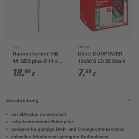
kwb
Fischer
Hammerbohrer 'HB
Dübel DUOPOWER
44' SDS plus Ø 14 x
12x60 S LD 25 Stück
210 mm
18
,
7
,
99
69
€
€
Beschreibung
mit SDS plus Bohrerschaft
selbstzentrierende Bohrspitze
geeignet für gängige Dreh- und Schlagbohrmaschinen
schnelles Arbeiten mit geringem Kraftaufwand