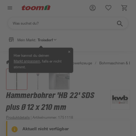
Mein Markt:
Troisdorf
✕
Hier kannst du deinen
, falls er nicht
Markt anpassen
/
Werkstatt & Maschinen
/
Elektrowerkzeuge
/
Bohrmaschinen & Boh
stimmt.
Hammerbohrer 'HB 22' SDS
plus Ø 12 x 210 mm
Produktdetails
| Artikelnummer
:
1751118
Aktuell nicht verfügbar