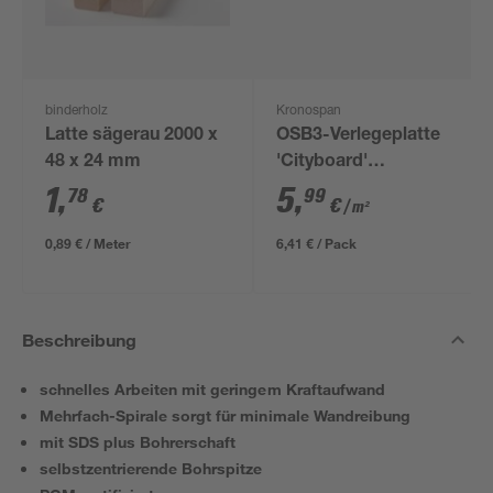
binderholz
Kronospan
Latte sägerau 2000 x
OSB3-Verlegeplatte
48 x 24 mm
'Cityboard'
ungeschliffen 1690 x
1
,
5
,
78
99
€
€
/ m²
634 x 12 mm
0,89 € / Meter
6,41 € / Pack
Beschreibung
schnelles Arbeiten mit geringem Kraftaufwand
Mehrfach-Spirale sorgt für minimale Wandreibung
mit SDS plus Bohrerschaft
selbstzentrierende Bohrspitze