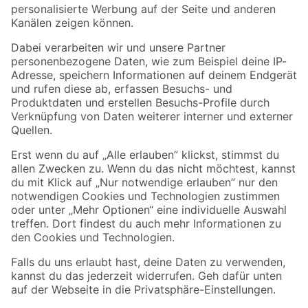
Folge uns
Zahlungsarten
Versandarten
Sicher einkaufen
Jetzt die toom-App herunterladen
Alle Preisangaben in EUR inkl. gesetzl. MwSt.. Die dargestellten Angebote sind unter
Umständen nicht in allen Märkten verfügbar. Die angegebenen Verfügbarkeiten beziehen
sich auf den unter "Mein Markt" ausgewählten toom Baumarkt. Alle Angebote und