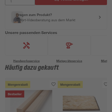
Fragen zum Produkt?
Sofort-Videoberatung aus dem Markt
Unsere passenden Services
Handwerksservice
Mietgeräteservice
Miettra
Häufig dazu gekauft
Mengenrabatt
Mengenrabatt
Bestseller