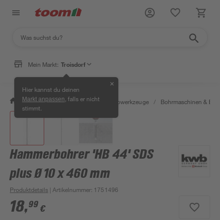
Mein Markt:
Troisdorf
✕
Hier kannst du deinen
, falls er nicht
Markt anpassen
/
Werkstatt & Maschinen
/
Elektrowerkzeuge
/
Bohrmaschinen & Boh
stimmt.
Hammerbohrer 'HB 44' SDS
plus Ø 10 x 460 mm
Produktdetails
| Artikelnummer
:
1751496
18
,
99
€