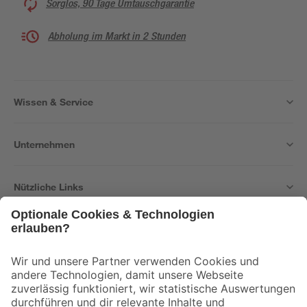
Sorglos, 90 Tage Umtauschgarantie
Abholung im Markt in 2 Stunden
Wissen & Service
Unternehmen
Nützliche Links
Bleib auf dem Laufenden mit unserem Newsletter
Der toom Newsletter: Keine Angebote und Aktionen mehr verpassen!
Zur Newsletter Anmeldung