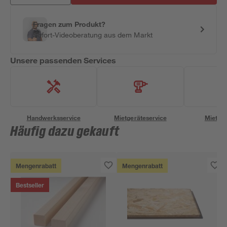
Fragen zum Produkt?
Sofort-Videoberatung aus dem Markt
Unsere passenden Services
Handwerksservice
Mietgeräteservice
Miettra
Häufig dazu gekauft
Mengenrabatt
Mengenrabatt
Bestseller