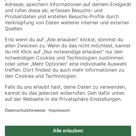
Zahlungsarten
Versandarten
Sicher einkaufen
Jetzt die toom-App herunterladen
Alle Preisangaben in EUR inkl. gesetzl. MwSt.. Die dargestellten Angebote sind unter
Umständen nicht in allen Märkten verfügbar. Die angegebenen Verfügbarkeiten beziehen
sich auf den unter "Mein Markt" ausgewählten toom Baumarkt. Alle Angebote und
Produkte nur solange der Vorrat reicht.
*Paketversand ab 59 € versandkostenfrei, gilt nicht für Artikel mit Speditionsversand, hier
fallen zusätzliche Versandkosten an.
Datenschutz
Privatsphäre
Impressum
AGB