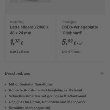
binderholz
Kronospan
Latte sägerau 2000 x
OSB3-Verlegeplatte
48 x 24 mm
'Cityboard'
ungeschliffen 1690 x
1
,
5
,
78
99
€
€
/ m²
634 x 12 mm
0,89 € / Meter
6,41 € / Pack
Beschreibung
Mit optimierter Spiralform
Robuste Kopfform und langlebiges Material
Schnelles Arbeiten mit geringem Kraftaufwand
Geeignet für Beton, Naturstein und Mauerwerk
Bewährte Markenqualität