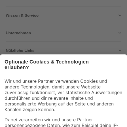
Wissen & Service
Unternehmen
Nützliche Links
Bleib auf dem Laufenden mit unserem Newsletter
Der toom Newsletter: Keine Angebote und Aktionen mehr verpassen!
Zur Newsletter Anmeldung
Folge uns