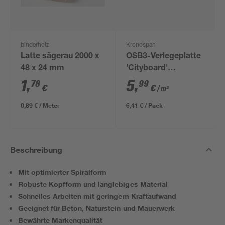
binderholz
Kronospan
Latte sägerau 2000 x
OSB3-Verlegeplatte
48 x 24 mm
'Cityboard'
ungeschliffen 1690 x
1
,
5
,
78
99
€
€
/ m²
634 x 12 mm
0,89 € / Meter
6,41 € / Pack
Beschreibung
Mit optimierter Spiralform
Robuste Kopfform und langlebiges Material
Schnelles Arbeiten mit geringem Kraftaufwand
Geeignet für Beton, Naturstein und Mauerwerk
Bewährte Markenqualität