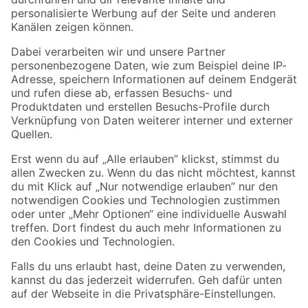
Folge uns
Zahlungsarten
Versandarten
Sicher einkaufen
Jetzt die toom-App herunterladen
Alle Preisangaben in EUR inkl. gesetzl. MwSt.. Die dargestellten Angebote sind unter
Umständen nicht in allen Märkten verfügbar. Die angegebenen Verfügbarkeiten beziehen
sich auf den unter "Mein Markt" ausgewählten toom Baumarkt. Alle Angebote und