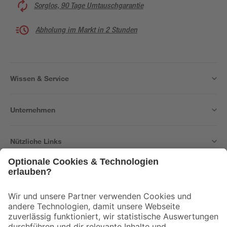
Sorglos, 90 Tage Umtauschgarantie
Abholung im Markt in 2 Stunden
Wissen & Service
Unternehmen
Nützliche Links
Bleib auf dem Laufenden mit unserem Newsletter
Der toom Newsletter: Keine Angebote und Aktionen mehr verpassen!
Zur Newsletter Anmeldung