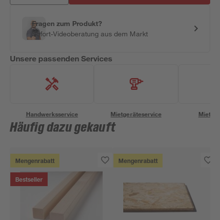
Fragen zum Produkt?
Sofort-Videoberatung aus dem Markt
Unsere passenden Services
Handwerksservice
Mietgeräteservice
Miettra
Häufig dazu gekauft
Mengenrabatt
Mengenrabatt
Bestseller