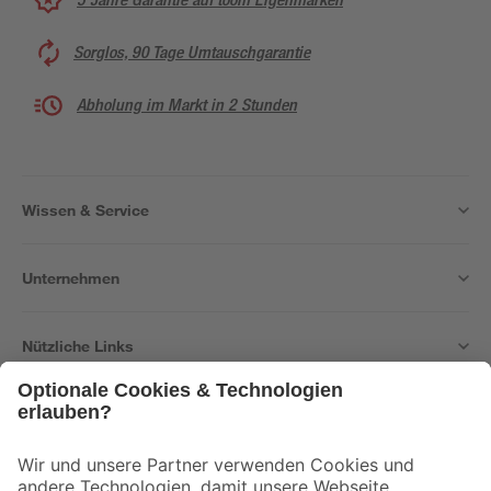
Sorglos, 90 Tage Umtauschgarantie
Abholung im Markt in 2 Stunden
Wissen & Service
Unternehmen
Nützliche Links
Bleib auf dem Laufenden mit unserem Newsletter
Der toom Newsletter: Keine Angebote und Aktionen mehr verpassen!