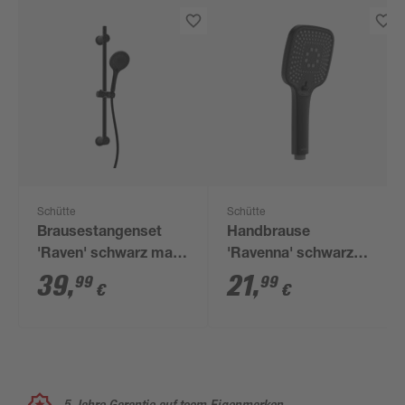
Schütte
Schütte
Brausestangenset
Handbrause
'Raven' schwarz matt,
'Ravenna' schwarz
3 Strahlarten
matt Eckig 10 cm, 3
39
,
21
,
99
99
€
€
Strahlarten
5 Jahre Garantie auf toom Eigenmarken