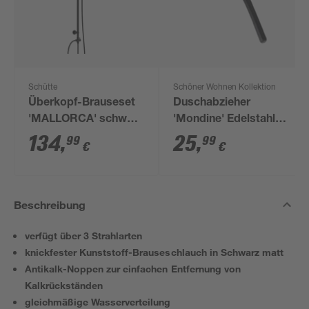
Schütte
Schöner Wohnen Kollektion
Überkopf-Brauseset
Duschabzieher
'MALLORCA' schwarz
'Mondine' Edelstahl
matt Ø 20 cm
Silikon schwarz 21 cm
134
,
25
,
99
99
€
€
Beschreibung
verfügt über 3 Strahlarten
knickfester Kunststoff-Brauseschlauch in Schwarz matt
Antikalk-Noppen zur einfachen Entfernung von
Kalkrückständen
gleichmäßige Wasserverteilung