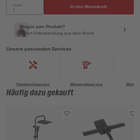
Anzahl:
In den Warenkorb
Fragen zum Produkt?
Sofort-Videoberatung aus dem Markt
Unsere passenden Services
Handwerksservice
Mietgeräteservice
Miettra
Häufig dazu gekauft