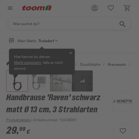
Mein Markt:
Troisdorf
✕
Hier kannst du deinen
, falls er nicht
Markt anpassen
/
Bad & Sanitär
/
Badarmaturen
/
Duschköpfe
/
Brausesets
/
Han
stimmt.
+
6
Handbrause 'Raven' schwarz
matt Ø 13 cm, 3 Strahlarten
Produktdetails
| Artikelnummer
:
10438061
29
,
99
€