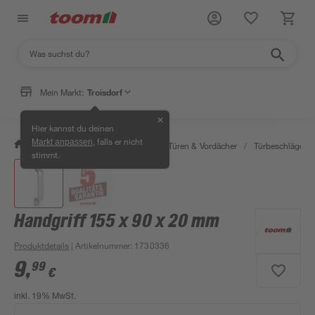
Mein Markt:
Troisdorf
✕
Hier kannst du deinen
, falls er nicht
Markt anpassen
/
Bauen & Renovieren
/
Fenster, Türen & Vordächer
/
Türbeschläge
/
stimmt.
Handgriff 155 x 90 x 20 mm
Produktdetails
| Artikelnummer
:
1730336
9
,
99
€
inkl. 19% MwSt.