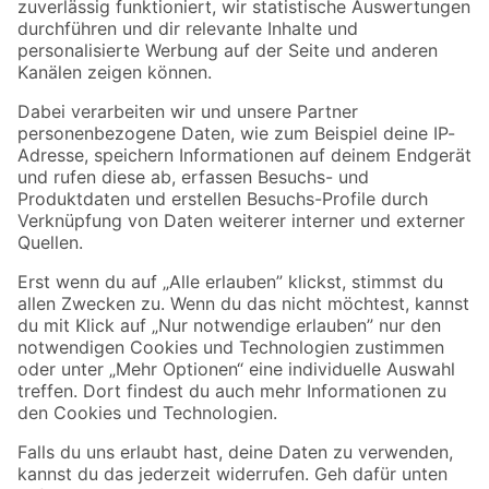
Zur Newsletter Anmeldung
Folge uns
Zahlungsarten
Versandarten
Sicher einkaufen
Jetzt die toom-App herunterladen
Alle Preisangaben in EUR inkl. gesetzl. MwSt.. Die dargestellten Angebote sind unter