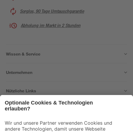
Sorglos, 90 Tage Umtauschgarantie
Abholung im Markt in 2 Stunden
Wissen & Service
Unternehmen
Nützliche Links
Bleib auf dem Laufenden mit unserem Newsletter
Der toom Newsletter: Keine Angebote und Aktionen mehr verpassen!