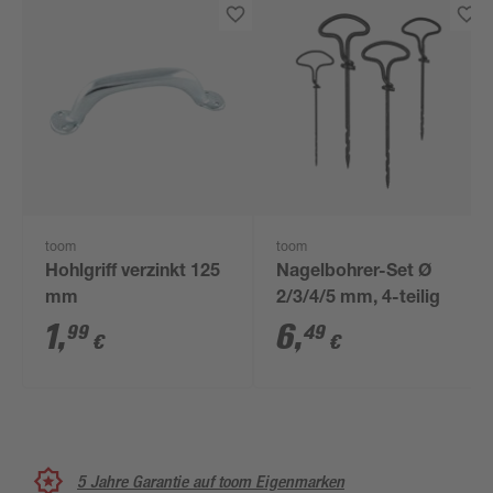
toom
toom
Hohlgriff verzinkt 125
Nagelbohrer-Set Ø
mm
2/3/4/5 mm, 4-teilig
1
,
6
,
99
49
€
€
5 Jahre Garantie auf toom Eigenmarken