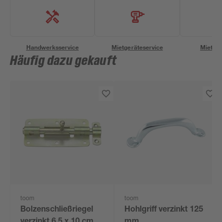
Handwerksservice
Mietgeräteservice
Miettra
Häufig dazu gekauft
toom
toom
Bolzenschließriegel
Hohlgriff verzinkt 125