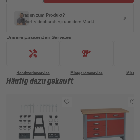
Fragen zum Produkt?
Sofort-Videoberatung aus dem Markt
Unsere passenden Services
Handwerksservice
Mietgeräteservice
Miettra
Häufig dazu gekauft