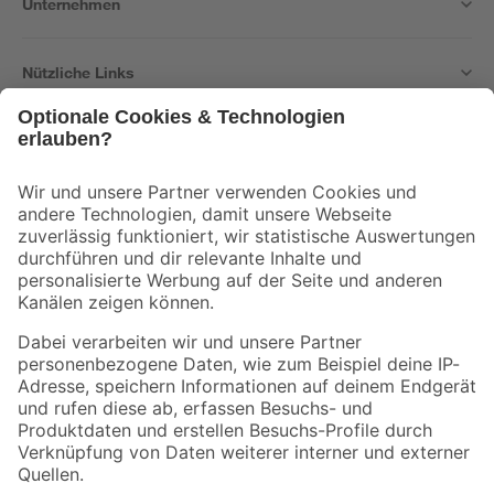
Unternehmen
Nützliche Links
Bleib auf dem Laufenden mit unserem Newsletter
Der toom Newsletter: Keine Angebote und Aktionen mehr verpassen!
Zur Newsletter Anmeldung
Folge uns
Zahlungsarten
Versandarten