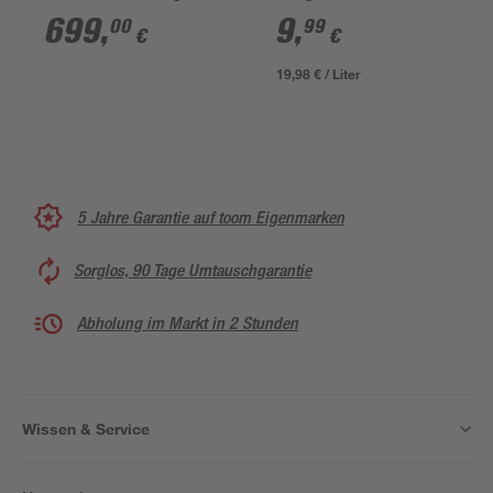
'HW001GZ' 40 V ohne
699
,
9
,
00
99
€
€
Akku
19,98 € / Liter
5 Jahre Garantie auf toom Eigenmarken
Sorglos, 90 Tage Umtauschgarantie
Abholung im Markt in 2 Stunden
Wissen & Service