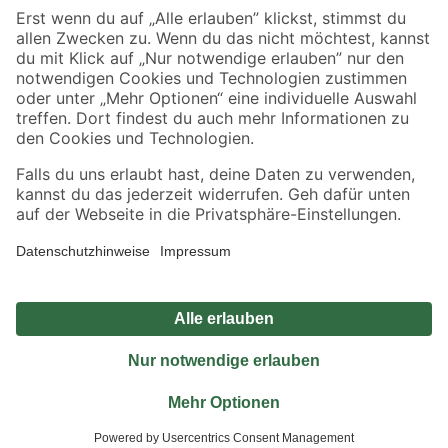
Sicher einkaufen
Jetzt die toom-App herunterladen
Alle Preisangaben in EUR inkl. gesetzl. MwSt.. Die dargestellten Angebote sind unter
Umständen nicht in allen Märkten verfügbar. Die angegebenen Verfügbarkeiten beziehen
sich auf den unter "Mein Markt" ausgewählten toom Baumarkt. Alle Angebote und
Produkte nur solange der Vorrat reicht.
*Paketversand ab 59 € versandkostenfrei, gilt nicht für Artikel mit Speditionsversand, hier
fallen zusätzliche Versandkosten an.
Datenschutz
Privatsphäre
Impressum
AGB
Nutzungsbedingungen
Widerrufsrecht
Vertrag widerrufen
Barrierefreiheit
© 2026 toom Baumarkt GmbH