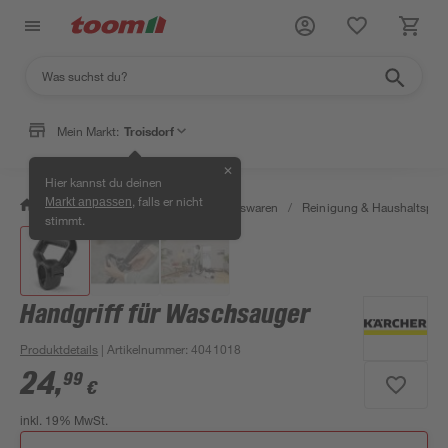
Mein Markt:
Troisdorf
✕
Hier kannst du deinen
, falls er nicht
Markt anpassen
/
Wohnen & Haushalt
/
Haushaltswaren
/
Reinigung & Haushaltspro
stimmt.
Handgriff für Waschsauger
Produktdetails
| Artikelnummer
:
4041018
24
,
99
€
inkl. 19% MwSt.