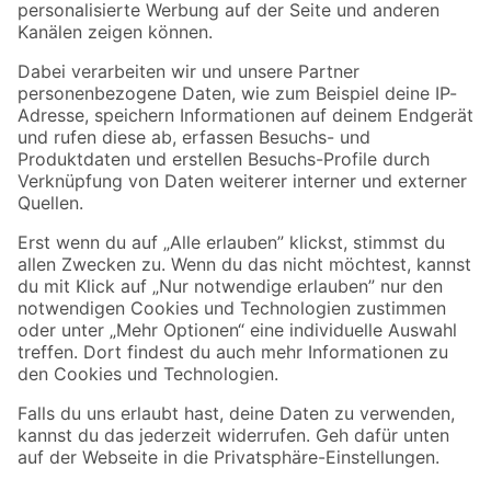
Folge uns
Zahlungsarten
Versandarten
Sicher einkaufen
Jetzt die toom-App herunterladen
Alle Preisangaben in EUR inkl. gesetzl. MwSt.. Die dargestellten Angebote sind unter
Umständen nicht in allen Märkten verfügbar. Die angegebenen Verfügbarkeiten beziehen
sich auf den unter "Mein Markt" ausgewählten toom Baumarkt. Alle Angebote und