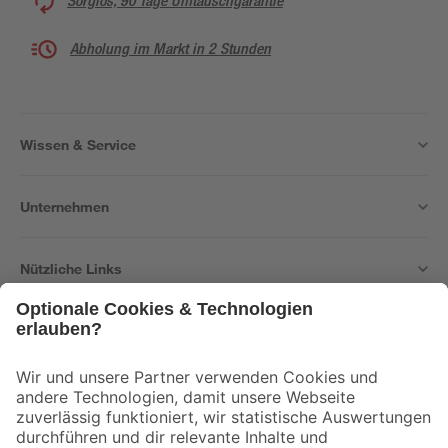
Sorglos, 90 Tage Umtauschgarantie
Abholung im Markt in 2 Stunden
Wissen & Service
Unternehmen
Nützliche Links
Bleib auf dem Laufenden mit unserem Newsletter
Der toom Newsletter: Keine Angebote und Aktionen mehr verpassen!
Zur Newsletter Anmeldung