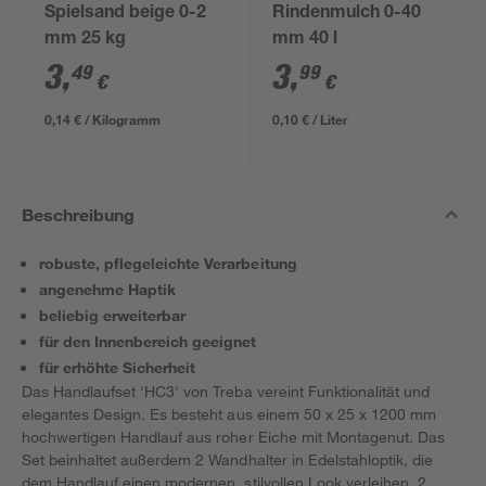
Spielsand beige 0-2
Rindenmulch 0-40
mm 25 kg
mm 40 l
3
,
3
,
49
99
€
€
0,14 € / Kilogramm
0,10 € / Liter
Beschreibung
robuste, pflegeleichte Verarbeitung
angenehme Haptik
beliebig erweiterbar
für den Innenbereich geeignet
für erhöhte Sicherheit
Das Handlaufset 'HC3' von Treba vereint Funktionalität und
elegantes Design. Es besteht aus einem 50 x 25 x 1200 mm
hochwertigen Handlauf aus roher Eiche mit Montagenut. Das
Set beinhaltet außerdem 2 Wandhalter in Edelstahloptik, die
dem Handlauf einen modernen, stilvollen Look verleihen. 2