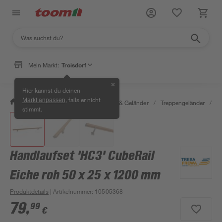
Mein Markt:
Troisdorf
✕
Hier kannst du deinen
, falls er nicht
Markt anpassen
/
Bauen & Renovieren
/
Treppen & Geländer
/
Treppengeländer
/
H
stimmt.
Handlaufset 'HC3' CubeRail
Eiche roh 50 x 25 x 1200 mm
Produktdetails
| Artikelnummer
:
10505368
79
,
99
€