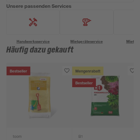
Unsere passenden Services
Handwerksservice
Mietgeräteservice
Miettra
Häufig dazu gekauft
Bestseller
Mengenrabatt
Bestseller
toom
B1