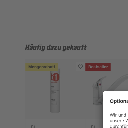
Häufig dazu gekauft
Mengenrabatt
Bestseller
B1
B1