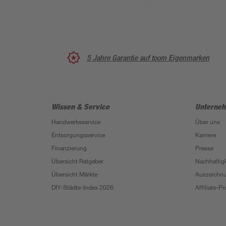
5 Jahre Garantie auf toom Eigenmarken
Wissen & Service
Unterne
Handwerksservice
Über uns
Entsorgungsservice
Karriere
Finanzierung
Presse
Übersicht Ratgeber
Nachhaltigk
Übersicht Märkte
Auszeichn
DIY-Städte-Index 2026
Affiliate-