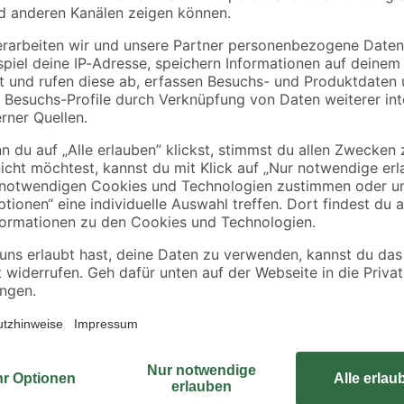
r
Akustik-Paneel Eiche
Flex-Siphon
ben
natur furniert 2400 x
Kunststoff weiß 1 1/
561 x 19 mm
x 40/50 mm
67
,
9
,
16
99
€
€
/ m²
89,99 € / Pack
Dies ist das Handmuster zum Haupt
Bodenbelages zu Hause ausprobi