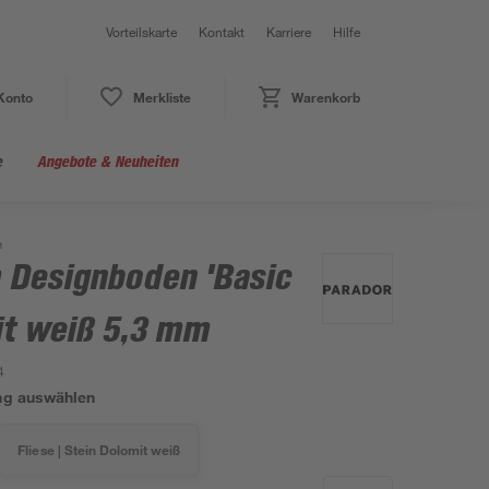
Vorteilskarte
Kontakt
Karriere
Hilfe
Konto
Merkliste
Warenkorb
e
Angebote & Neuheiten
m
Designboden 'Basic
it weiß 5,3 mm
4
ng auswählen
Fliese | Stein Dolomit weiß