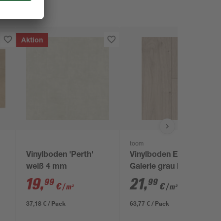
Aktion
toom
Vinylboden 'Perth'
Vinylboden Eiche
weiß 4 mm
Galerie grau PVC frei
3,6 mm
19
,
21
,
99
99
€
€
/ m²
/ m²
37,18 € / Pack
63,77 € / Pack