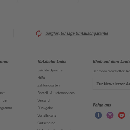
Sorglos, 90 Tage Umtauschgarantie
hmen
Nützliche Links
Bleib auf dem Lauf
Leichte Sprache
Der toom Newsletter: K
Hilfe
Zur Newsletter 
Zahlungsarten
eit
Bestell- & Lieferservices
ungen
Versand
Folge uns
Programm
Rückgabe
Vorteilskarte
Gutscheine