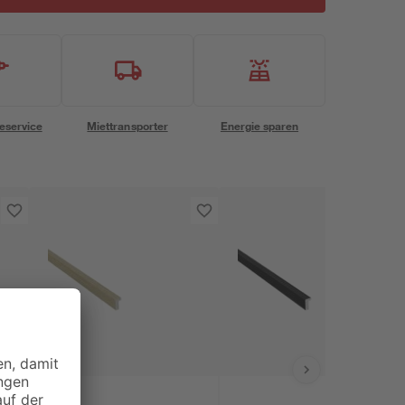
eservice
Miettransporter
Energie sparen