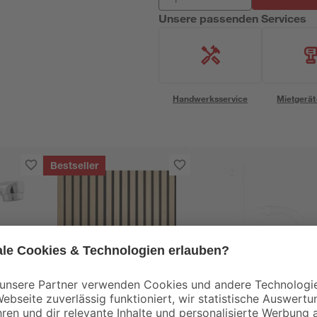
Unsere passenden Services
Handwerksservice
Mietgerät
Bestseller
Kosche