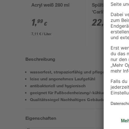
Acryl weiß 280 ml
Spültischarmatu
'Carli' chromfar
1
,
22
,
99
99
€
€
7,11 € / Liter
Beschreibung
wasserfest, strapazierfähig und pflegeleicht
leise und angenehmes Laufgefühl
antibakteriell und hygienisch
geeignet für Fußbodenheizung/-kühlung
Qualitätssiegel Nachhaltiges Gebäude QNG-Ready
Eigenschaften