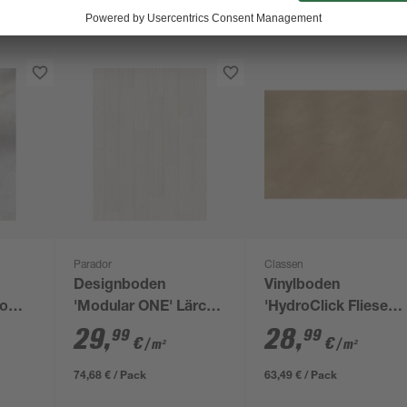
Parador
Classen
Designboden
Vinylboden
lomit
'Modular ONE' Lärche
'HydroClick Fliese
mm
Apollo weiß 8 mm
WR' beige 6040 x
29
,
28
,
99
99
€
€
/ m²
/ m²
2800 x 9 mm
74,68 € / Pack
63,49 € / Pack