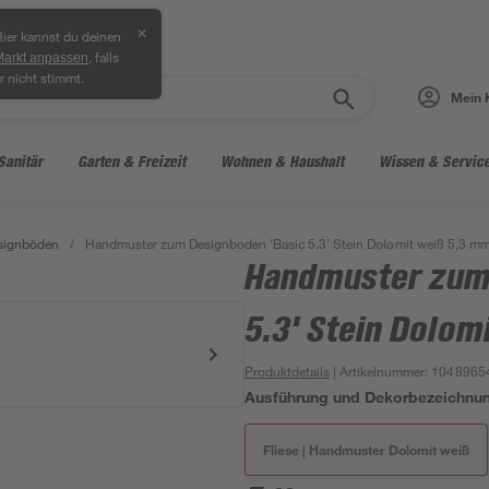
✕
ier kannst du deinen
, falls
Markt anpassen
r nicht stimmt.
Mein 
Sanitär
Garten & Freizeit
Wohnen & Haushalt
Wissen & Servic
signböden
/
Handmuster zum Designboden 'Basic 5.3' Stein Dolomit weiß 5,3 m
Handmuster zum 
5.3' Stein Dolom
Produktdetails
| Artikelnummer
:
1048965
Ausführung und Dekorbezeichnu
Fliese | Handmuster Dolomit weiß