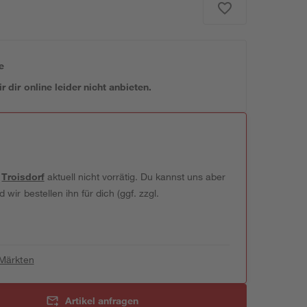
e
 dir online leider nicht anbieten.
t
Troisdorf
aktuell nicht vorrätig. Du kannst uns aber
wir bestellen ihn für dich (ggf. zzgl.
 Märkten
Artikel anfragen