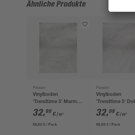
Ähnliche Produkte
Parador
Parador
Vinylboden
Vinylboden
'Trendtime 5' Marmor
'Trendtime 5' Do
Abbey Mineral
Mineral weiß 6 
32
,
32
,
99
99
€
€
/ m²
/ m²
hellgrau 6 mm
68,62 € / Pack
68,62 € / Pack