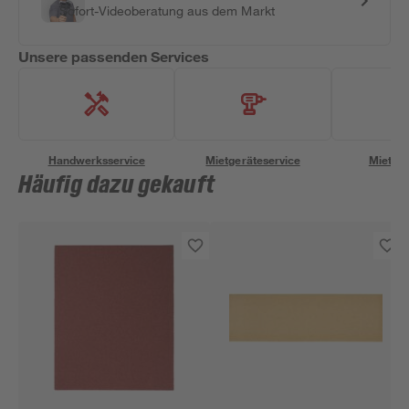
Sofort-Videoberatung aus dem Markt
Unsere passenden Services
Handwerksservice
Mietgeräteservice
Miettra
Häufig dazu gekauft