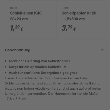
toom
toom
Schleifleinen K40
Schleifpapier K120
28x23 cm
11,5x500 cm
1
,
3
,
29
79
€
€
Beschreibung
Dient der Fixierung von Schleifpapier
Sorgt für ein optimales Schleifbild
Auch für profilierte Untergründe geeignet
Dieser Handschleifer der toom Hausmarke fixiert das
Schleifpapier sicher und sorgt für ein optimales Schleifbild. Er
bietet einen hohen Arbeitskomfort und ist auch auf profilierten
Untergründen verwendbar. Der Handschleifer hat die Maße
17,8 x 8,6 cm.