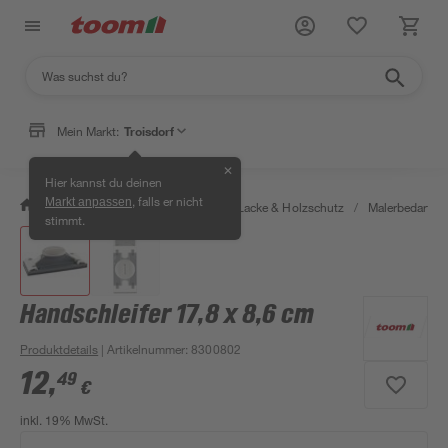
Mein Markt:
Troisdorf
✕
Hier kannst du deinen
, falls er nicht
Markt anpassen
/
Bauen & Renovieren
/
Farben, Lacke & Holzschutz
/
Malerbedarf
/
stimmt.
Handschleifer 17,8 x 8,6 cm
Produktdetails
| Artikelnummer
:
8300802
12
,
49
€
inkl. 19% MwSt.