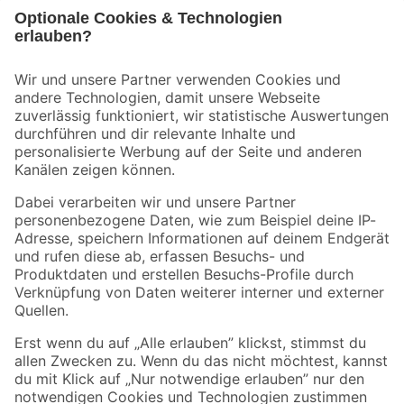
Bleib auf dem Laufenden mit unserem Newsletter
Der toom Newsletter: Keine Angebote und Aktionen mehr verpassen!
Zur Newsletter Anmeldung
Folge uns
Zahlungsarten
Versandarten
Sicher einkaufen
Jetzt die toom-App herunterladen