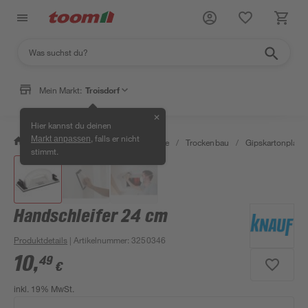
Mein Markt:
Troisdorf
✕
Hier kannst du deinen
, falls er nicht
Markt anpassen
/
Bauen & Renovieren
/
Baustoffe
/
Trockenbau
/
Gipskartonplatt
stimmt.
Handschleifer 24 cm
Produktdetails
| Artikelnummer
:
3250346
10
,
49
€
inkl. 19% MwSt.