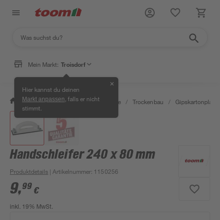
Mein Markt:
Troisdorf
✕
Hier kannst du deinen
, falls er nicht
Markt anpassen
/
Bauen & Renovieren
/
Baustoffe
/
Trockenbau
/
Gipskartonplatt
stimmt.
Handschleifer 240 x 80 mm
Produktdetails
| Artikelnummer
:
1150256
9
,
99
€
inkl. 19% MwSt.