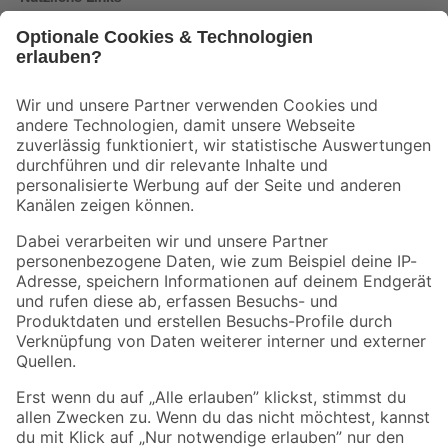
Bleib auf dem Laufenden mit unserem Newsletter
Der toom Newsletter: Keine Angebote und Aktionen mehr verpassen!
Zur Newsletter Anmeldung
Folge uns
Zahlungsarten
Versandarten
Sicher einkaufen
Jetzt die toom-App herunterladen