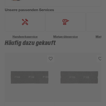
Unsere passenden Services
Handwerksservice
Mietgeräteservice
Miettra
Häufig dazu gekauft