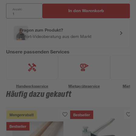
Anzahl:
In den Warenkorb
Fragen zum Produkt?
Sofort-Videoberatung aus dem Markt
Unsere passenden Services
Handwerksservice
Mietgeräteservice
Miettra
Häufig dazu gekauft
Mengenrabatt
Bestseller
Bestseller