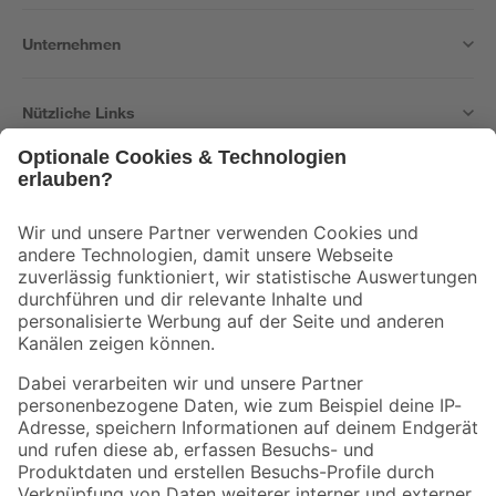
Unternehmen
Nützliche Links
Bleib auf dem Laufenden mit unserem Newsletter
Der toom Newsletter: Keine Angebote und Aktionen mehr verpassen!
Zur Newsletter Anmeldung
Folge uns
Zahlungsarten
Versandarten