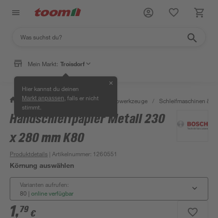
Mein Markt:
Troisdorf
✕
Hier kannst du deinen
, falls er nicht
Markt anpassen
/
Werkstatt & Maschinen
/
Elektrowerkzeuge
/
Schleifmaschinen & T
stimmt.
Handschleifpapier Metall 230
x 280 mm K80
Produktdetails
| Artikelnummer
:
1260551
Körnung auswählen
Varianten aufrufen:
80
|
online verfügbar
1
,
79
€