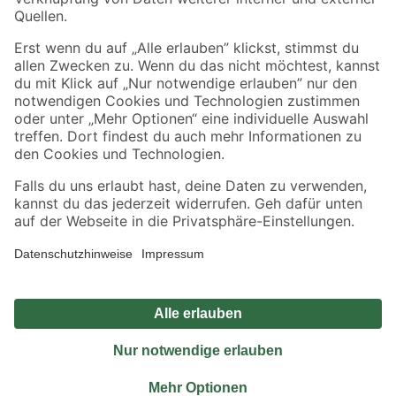
Sicher einkaufen
Jetzt die toom-App herunterladen
Alle Preisangaben in EUR inkl. gesetzl. MwSt.. Die dargestellten Angebote sind unter
Umständen nicht in allen Märkten verfügbar. Die angegebenen Verfügbarkeiten beziehen
sich auf den unter "Mein Markt" ausgewählten toom Baumarkt. Alle Angebote und
Produkte nur solange der Vorrat reicht.
*Paketversand ab 59 € versandkostenfrei, gilt nicht für Artikel mit Speditionsversand, hier
fallen zusätzliche Versandkosten an.
Datenschutz
Privatsphäre
Impressum
AGB
Nutzungsbedingungen
Widerrufsrecht
Vertrag widerrufen
Barrierefreiheit
© 2026 toom Baumarkt GmbH