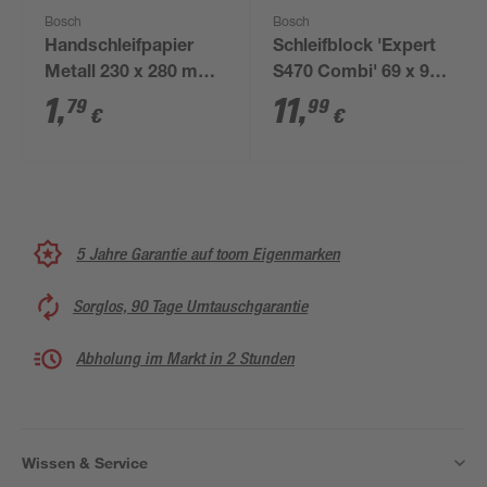
Bosch
Bosch
Handschleifpapier
Schleifblock 'Expert
Metall 230 x 280 mm
S470 Combi' 69 x 97 x
K180
26 mm 3-teilig
1
,
11
,
79
99
€
€
5 Jahre Garantie auf toom Eigenmarken
Sorglos, 90 Tage Umtauschgarantie
Abholung im Markt in 2 Stunden
Wissen & Service