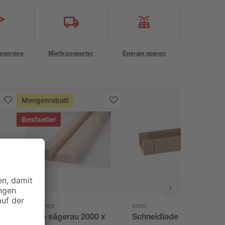
eservice
Miettransporter
Energie sparen
Mengenrabatt
Bestseller
binderholz
toom
Latte sägerau 2000 x
Schneidlade U-Form