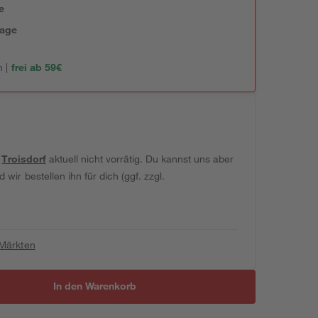
e
tage
 |
frei ab 59€
t
Troisdorf
aktuell nicht vorrätig. Du kannst uns aber
wir bestellen ihn für dich (ggf. zzgl.
 Märkten
In den Warenkorb