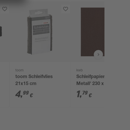
toom
kwb
toom Schleifvlies
Schleifpapier 'Holz &
21x15 cm
Metall' 230 x 280 mm
K180
4
,
1
,
99
79
€
€