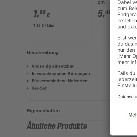
cm
1
,
5
,
99
49
€
€
7,11 € / Liter
Beschreibung
Vielseitig einsetzbar
In verschiedenen Körnungen
Für verschiedene Holzarten
6er-Set
Eigenschaften
Ähnliche Produkte