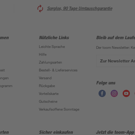
Sorglos, 90 Tage Umtauschgarantie
hmen
Nützliche Links
Bleib auf dem Lauf
Leichte Sprache
Der toom Newsletter: K
Hilfe
Zur Newsletter 
Zahlungsarten
eit
Bestell- & Lieferservices
ungen
Versand
Folge uns
Programm
Rückgabe
Vorteilskarte
Gutscheine
Verkaufsoffene Sonntage
rten
Sicher einkaufen
Jetzt die toom-App