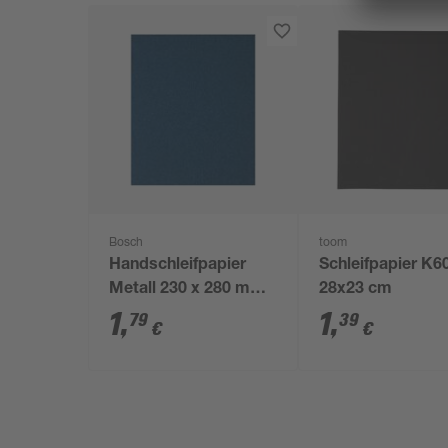
Bosch
toom
Handschleifpapier
Schleifpapier K6
Metall 230 x 280 mm
28x23 cm
K40
1
,
1
,
79
39
€
€