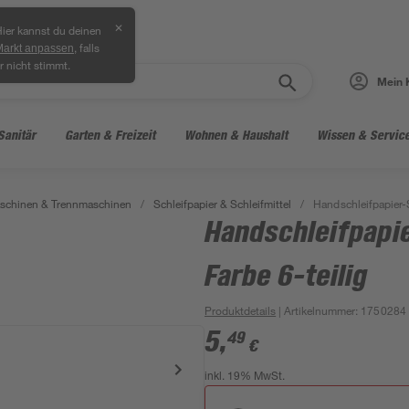
✕
ier kannst du deinen
, falls
Markt anpassen
r nicht stimmt.
Mein 
Sanitär
Garten & Freizeit
Wohnen & Haushalt
Wissen & Servic
aschinen & Trennmaschinen
/
Schleifpapier & Schleifmittel
/
Handschleifpapier-S
Handschleifpapie
Farbe 6-teilig
Produktdetails
| Artikelnummer
:
1750284
5
,
49
€
inkl. 19% MwSt.