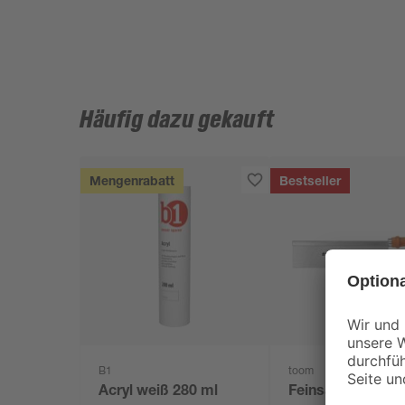
Häufig dazu gekauft
Mengenrabatt
Bestseller
B1
toom
Acryl weiß 280 ml
Feinsäge gerade 