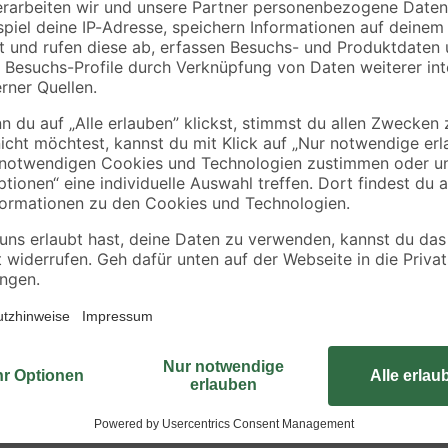
50 m
'Cityboard'
ungeschliffen 1690 x
6
,
5
,
99
99
€
€
/ m²
634 x 12 mm
0,14 € / Meter
6,41 € / Pack
Mit dem Handschleifpapier Wood + 
verschiedene Holzarten bei Ihnen
sechs Schleifpapiere, jeweils zw
und 2-mal K240. Bearbeiten Sie mi
gestrichene oder lackierte Oberfl