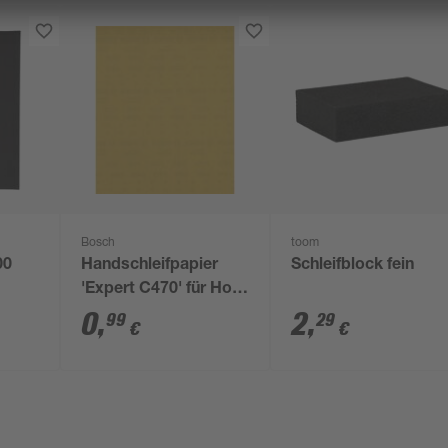
Bosch
toom
00
Handschleifpapier
Schleifblock fein
'Expert C470' für Holz
230 x 280 mm, K 320
0
,
2
,
99
29
€
€