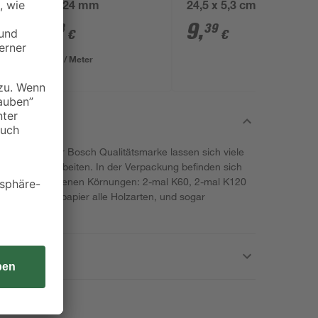
48 x 24 mm
24,5 x 5,3 cm
1
,
9
,
78
39
€
€
0,89 € / Meter
Paint von der Bosch Qualitätsmarke lassen sich viele
 Zuhause bearbeiten. In der Verpackung befinden sich
ei mit verschiedenen Körnungen: 2-mal K60, 2-mal K120
t dem Schleifpapier alle Holzarten, und sogar
ächen.