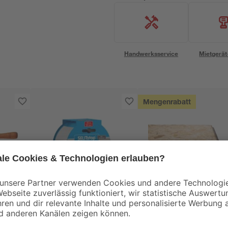
Handwerksservice
Mietgerät
Mengenrabatt
Selit
Kronospan
22,5
Dichtband 'Selitstop'
OSB3-Verlegeplatte