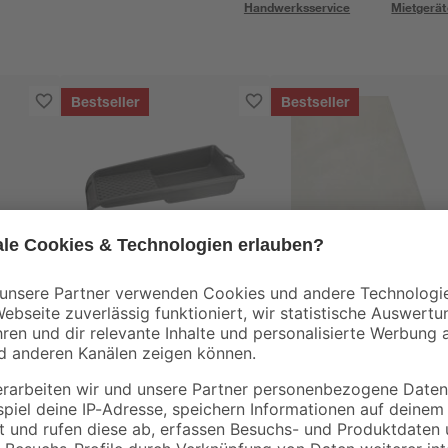
Handwerksservice
Mietgerät
Bestseller
Bestseller
B1
B1
0-2
Farbwanne Kunststoff
Abdeckplane
grau 15 x 32 cm
Polyethylen
transparent 4 x 5 m
2
,
0
,
69
06
€
€
/ m²
1,29 € / Pack