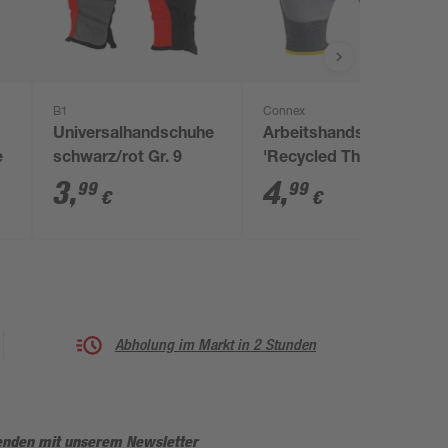
B1
Connex
Universalhandschuhe
Arbeitshandschuh
e
schwarz/rot Gr. 9
'Recycled Thermo'
schwarz/weiß/grau
3
,
4
,
99
99
€
€
Größe 10/XL
Abholung im Markt in 2 Stunden
enden mit unserem Newsletter