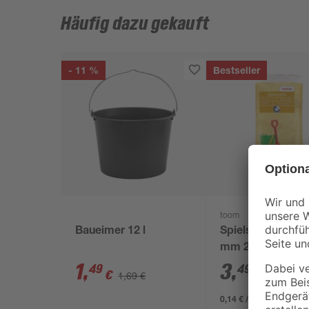
Häufig dazu gekauft
- 11 %
Bestseller
toom
Baueimer 12 l
Spielsand beige 
mm 25 kg
1
,
3
,
49
49
€
€
1,69 €
0,14 € / Kilogramm