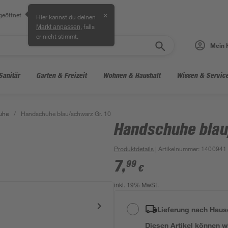
geöffnet
✕
Hier kannst du deinen
, falls
Markt anpassen
er nicht stimmt.
Mein 
Sanitär
Garten & Freizeit
Wohnen & Haushalt
Wissen & Servic
uhe
/
Handschuhe blau/schwarz Gr. 10
Handschuhe blau
Produktdetails
| Artikelnummer
:
1400941
7
,
99
€
inkl. 19% MwSt.
Lieferung nach Haus
Diesen Artikel können wir