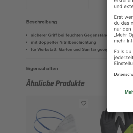
Beschreibung
sicherer Griff bei feuchten Gegenständen
mit doppelter Nitrilbeschichtung
für Werkstatt, Garten und Sanitär geeignet
Eigenschaften
Ähnliche Produkte