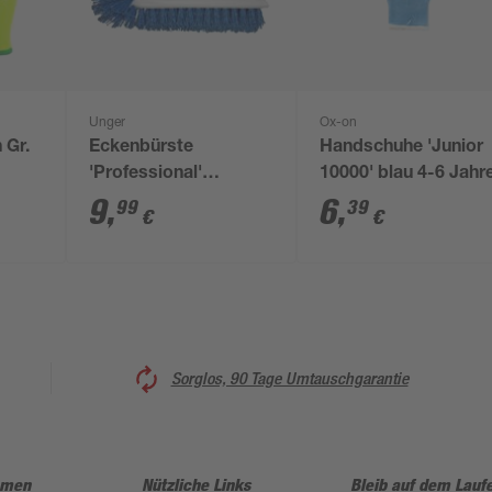
Unger
Ox-on
 Gr.
Eckenbürste
Handschuhe 'Junior
'Professional'
10000' blau 4-6 Jahr
blau/weiß 20 cm
9
,
6
,
99
39
€
€
Sorglos, 90 Tage Umtauschgarantie
hmen
Nützliche Links
Bleib auf dem Lauf