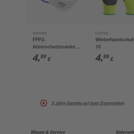
wolfcraft
Connex
FFP2-
Winterhandschuh
Atemschutzmaske 2
10
Stück
4
,
4
,
90
99
€
€
5 Jahre Garantie auf toom Eigenmarken
Wissen & Service
Unterne