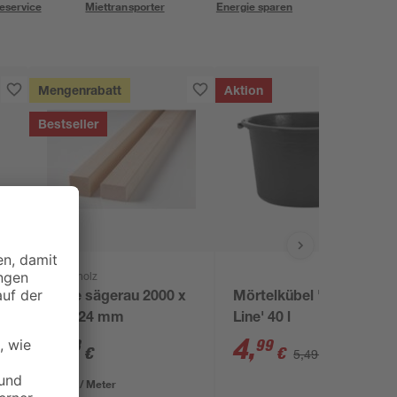
eservice
Miettransporter
Energie sparen
Mengenrabatt
Aktion
Bestseller
binderholz
Latte sägerau 2000 x
Mörtelkübel 'Profi
48 x 24 mm
Line' 40 l
1
,
4
,
78
99
€
€
5,49 €
0,89 € / Meter