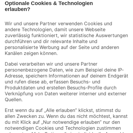
Bleib auf dem Laufenden mit unserem Newsletter
Der toom Newsletter: Keine Angebote und Aktionen mehr verpassen!
Zur Newsletter Anmeldung
Folge uns
Zahlungsarten
Versandarten
Sicher einkaufen
Jetzt die toom-App herunterladen