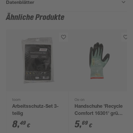
Datenblätter
Ähnliche Produkte
toom
Ox-on
Arbeitsschutz-Set 3-
Handschuhe 'Recycle
teilig
Comfort 16301' grün
Gr. 10
8
,
5
,
49
69
€
€