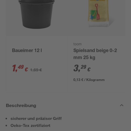
toom
Baueimer 12 l
Spielsand beige 0-2
mm 25 kg
1
,
3
,
49
29
€
€
1,69 €
0,13 € / Kilogramm
Beschreibung
sicherer und präziser Griff
Oeko-Tex zertifiziert