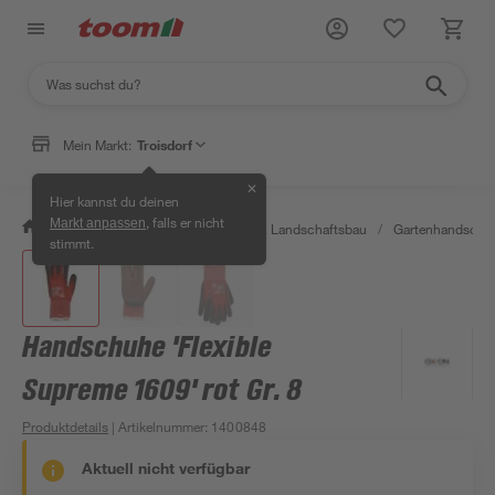
Mein Markt:
Troisdorf
✕
Hier kannst du deinen
, falls er nicht
Markt anpassen
/
Garten & Freizeit
/
Gartenbau & Landschaftsbau
/
Gartenhandschuh
stimmt.
Handschuhe 'Flexible
Supreme 1609' rot Gr. 8
Produktdetails
| Artikelnummer
:
1400848
Aktuell nicht verfügbar