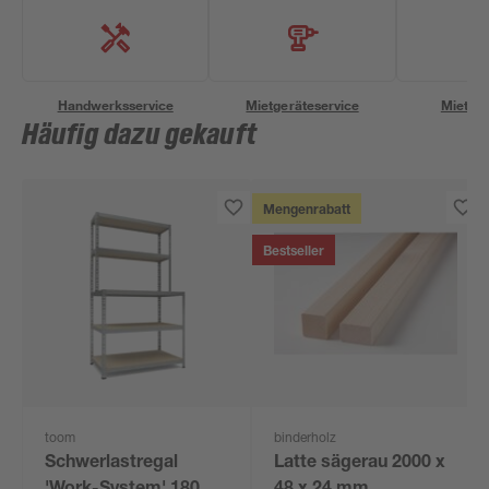
Handwerksservice
Mietgeräteservice
Miettra
Häufig dazu gekauft
Mengenrabatt
Bestseller
toom
binderholz
Schwerlastregal
Latte sägerau 2000 x