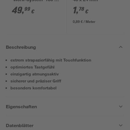
'Work-System' 180 x
48 x 24 mm
100 x 30-60 cm 5
49
,
1
,
99
78
€
€
Böden à 100-175 kg
0,89 € / Meter
Beschreibung
extrem strapazierfähig mit Touchfunktion
optimiertes Tastgefühl
einzigartig atmungsaktiv
sicherer und präziser Griff
besonders komfortabel
Eigenschaften
Datenblätter