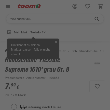
Mein Markt:
Troisdorf
✕
Hier kannst du deinen
, falls er nicht
Markt anpassen
/
Bauen & Renovieren
/
Arbeitsschutz
/
Schutzhandschuhe
/
Hand
stimmt.
Handschuhe 'Flexible
Supreme 1610' grau Gr. 8
Produktdetails
| Artikelnummer
:
1400853
7
,
99
€
inkl. 19% MwSt.
Lieferung nach Hause