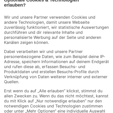
Bleib auf dem Laufenden mit unserem Newsletter
Der toom Newsletter: Keine Angebote und Aktionen mehr verpassen!
Zur Newsletter Anmeldung
Folge uns
Zahlungsarten
Versandarten
Sicher einkaufen
Jetzt die toom-App herunterladen