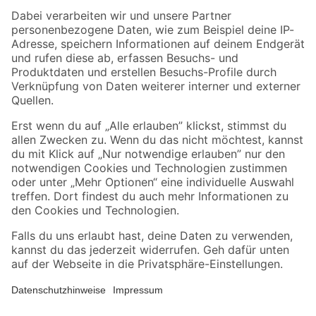
Zahlungsarten
Versandarten
Sicher einkaufen
Jetzt die toom-App herunterladen
Alle Preisangaben in EUR inkl. gesetzl. MwSt.. Die dargestellten Angebote sind unter
Umständen nicht in allen Märkten verfügbar. Die angegebenen Verfügbarkeiten beziehen
sich auf den unter "Mein Markt" ausgewählten toom Baumarkt. Alle Angebote und
Produkte nur solange der Vorrat reicht.
*Paketversand ab 59 € versandkostenfrei, gilt nicht für Artikel mit Speditionsversand, hier
fallen zusätzliche Versandkosten an.