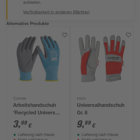
anbieten.
Verfügbarkeit in anderen Märkten
Alternative Produkte
Connex
toom
Arbeitshandschuh
Universalhandschuh
'Recycled Universal'
Gr. 8
blau/grau Größe
3
,
9
,
99
99
€
€
10/XL
Lieferung nach Hause
Lieferung nach Hause