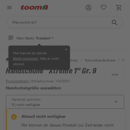
Mein Markt:
Troisdorf
✕
Hier kannst du deinen
, falls er nicht
Markt anpassen
/
Bauen & Renovieren
/
Arbeitsschutz
/
Schutzhandschuhe
/
Hand
stimmt.
Handschuhe "Xtreme 1" Gr. 9
Produktdetails
| Artikelnummer
:
1403501
Handschuhgröße auswählen
Varianten aufrufen:
9
|
nicht verfügbar
Aktuell nicht verfügbar
Wir können dir dieses Produkt zur Zeit leider nicht