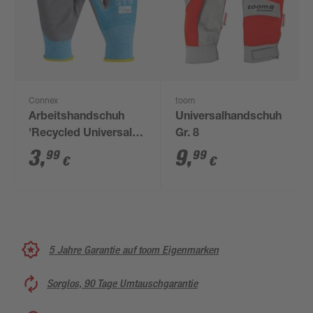
Connex
toom
Arbeitshandschuh
Universalhandschuh
'Recycled Universal'
Gr. 8
blau/grau Größe
3
,
9
,
99
99
€
€
10/XL
5 Jahre Garantie auf toom Eigenmarken
Sorglos, 90 Tage Umtauschgarantie