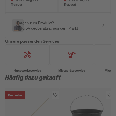
Nicht verfügbar in
Nicht verfügbar in
Troisdorf
Troisdorf
Fragen zum Produkt?
Sofort-Videoberatung aus dem Markt
Unsere passenden Services
Handwerksservice
Mietgeräteservice
Miettra
Häufig dazu gekauft
Bestseller