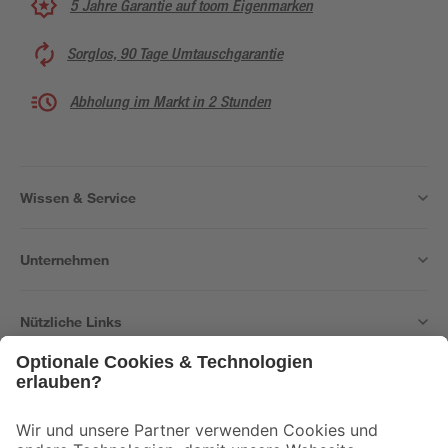
5 Jahre Garantie auf toom Eigenmarken
Sorglos, 90 Tage Umtauschgarantie
Abholung im Markt in 2 Stunden
Wissen & Service
Unternehmen
Nützliche Links
Bleib auf dem Laufenden mit unserem Newsletter
Der toom Newsletter: Keine Angebote und Aktionen mehr verpassen!