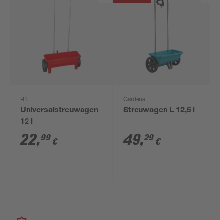
B1
Gardena
Universalstreuwagen
Streuwagen L 12,5 l
12 l
22
,
49
,
99
29
€
€