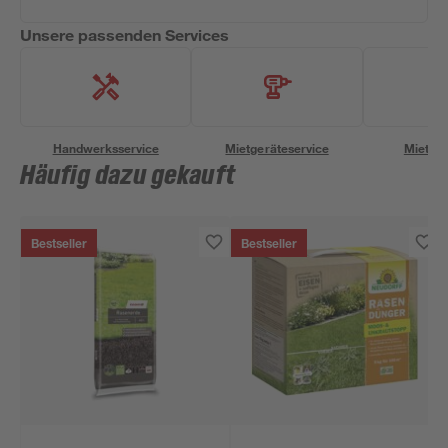
Unsere passenden Services
Handwerksservice
Mietgeräteservice
Miettra
Häufig dazu gekauft
Bestseller
Bestseller