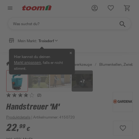
Mein Markt:
Troisdorf
✕
Hier kannst du deinen
, falls er nicht
Markt anpassen
/
Garten & Freizeit
/
Gartenhandwerkzeuge
/
Blumenkellen, Zwiebelpf
stimmt.
+
7
(2)
Handstreuer 'M'
Produktdetails
| Artikelnummer
:
4150720
22
,
99
€