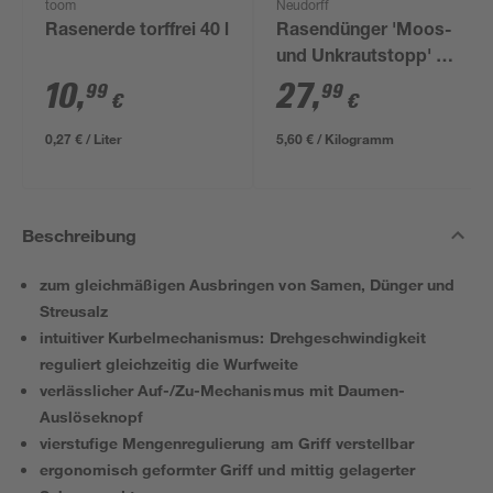
toom
Neudorff
Rasenerde torffrei 40 l
Rasendünger 'Moos-
und Unkrautstopp' 5
kg
10
,
27
,
99
99
€
€
0,27 € / Liter
5,60 € / Kilogramm
Beschreibung
zum gleichmäßigen Ausbringen von Samen, Dünger und
Streusalz
intuitiver Kurbelmechanismus: Drehgeschwindigkeit
reguliert gleichzeitig die Wurfweite
verlässlicher Auf-/Zu-Mechanismus mit Daumen-
Auslöseknopf
vierstufige Mengenregulierung am Griff verstellbar
ergonomisch geformter Griff und mittig gelagerter