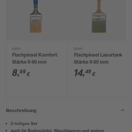
toom
toom
Flachpinsel Komfort
Flachpinsel Lasurtank
Stärke 9 60 mm
Stärke 9 80 mm
8
,
14
,
69
49
€
€
Beschreibung
2-teiliges Set
auch für Bademäntel, Waschlappen und andere