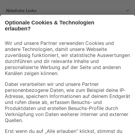
Nützliche Links
Bleib auf dem Laufenden mit unserem Newsletter
Der toom Newsletter: Keine Angebote und Aktionen mehr verpassen!
Zur Newsletter Anmeldung
Folge uns
Zahlungsarten
Versandarten
Sicher einkaufen