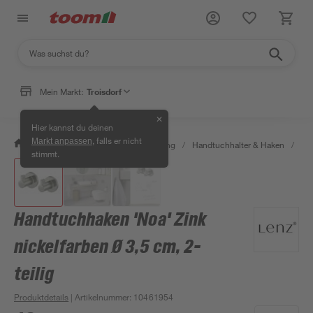
Mein Markt:
Troisdorf
✕
Hier kannst du deinen
, falls er nicht
Markt anpassen
/
Bad & Sanitär
/
Bad-Ausstattung
/
Handtuchhalter & Haken
/
Han
stimmt.
Handtuchhaken 'Noa' Zink
nickelfarben Ø 3,5 cm, 2-
teilig
Produktdetails
| Artikelnummer
:
10461954