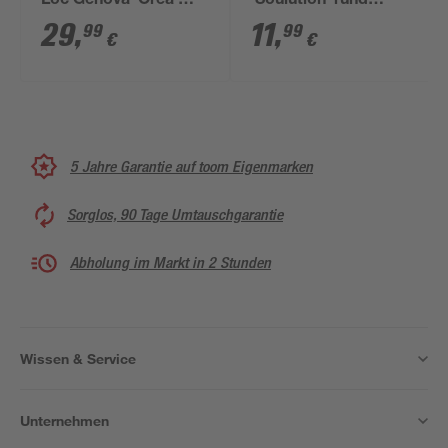
Loc Genova' Orea'
'Soulution' rund
Edelstahl matt
nickelfarben 2 Stück
29
,
11
,
99
99
€
€
5 Jahre Garantie auf toom Eigenmarken
Sorglos, 90 Tage Umtauschgarantie
Abholung im Markt in 2 Stunden
Wissen & Service
Unternehmen