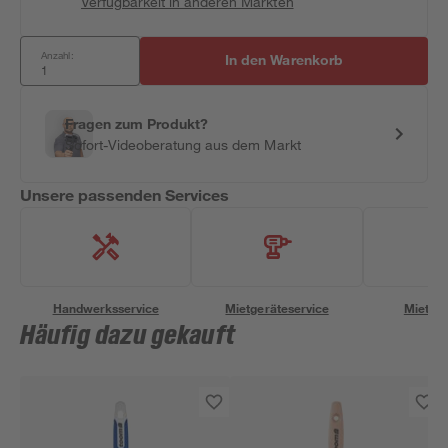
Verfügbarkeit in anderen Märkten
Anzahl:
In den Warenkorb
Fragen zum Produkt?
Sofort-Videoberatung aus dem Markt
Unsere passenden Services
Handwerksservice
Mietgeräteservice
Miettra
Häufig dazu gekauft