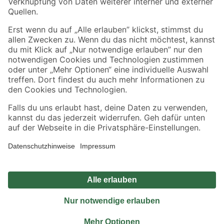
Sicher einkaufen
Jetzt die toom-App herunterladen
Alle Preisangaben in EUR inkl. gesetzl. MwSt.. Die dargestellten Angebote sind unter
Umständen nicht in allen Märkten verfügbar. Die angegebenen Verfügbarkeiten beziehen
sich auf den unter "Mein Markt" ausgewählten toom Baumarkt. Alle Angebote und
Produkte nur solange der Vorrat reicht.
*Paketversand ab 59 € versandkostenfrei, gilt nicht für Artikel mit Speditionsversand, hier
fallen zusätzliche Versandkosten an.
Datenschutz
Privatsphäre
Impressum
AGB
Nutzungsbedingungen
Widerrufsrecht
Vertrag widerrufen
Barrierefreiheit
© 2026 toom Baumarkt GmbH