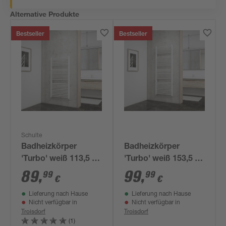
Alternative Produkte
Bestseller
Bestseller
Schulte
Badheizkörper
Badheizkörper
'Turbo' weiß 113,5 x
'Turbo' weiß 153,5 x
60 cm
60 cm
89
,
99
,
99
99
€
€
Lieferung nach Hause
Lieferung nach Hause
Nicht verfügbar in
Nicht verfügbar in
Troisdorf
Troisdorf
(1)