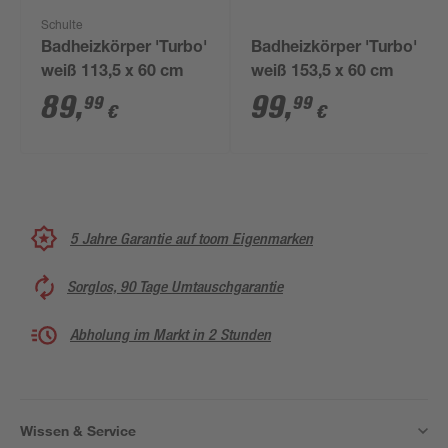
Schulte
Badheizkörper 'Turbo'
Badheizkörper 'Turbo'
weiß 113,5 x 60 cm
weiß 153,5 x 60 cm
89
,
99
,
99
99
€
€
5 Jahre Garantie auf toom Eigenmarken
Sorglos, 90 Tage Umtauschgarantie
Abholung im Markt in 2 Stunden
Wissen & Service