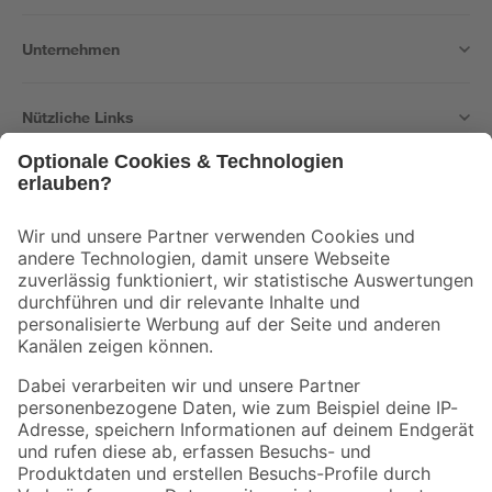
Unternehmen
Nützliche Links
Bleib auf dem Laufenden mit unserem Newsletter
Der toom Newsletter: Keine Angebote und Aktionen mehr verpassen!
Zur Newsletter Anmeldung
Folge uns
Zahlungsarten
Versandarten