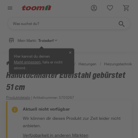
Mein Markt:
Troisdorf
✕
Hier kannst du deinen
, falls er nicht
Markt anpassen
/
Bauen & Renovieren
/
Heizen
/
Heizungen
/
Heizungstechnik & 
stimmt.
Handtuchhalter Edelstahl gebürstet
51 cm
Produktdetails
| Artikelnummer
:
5700267
Aktuell nicht verfügbar
Wir können dir dieses Produkt zur Zeit leider nicht
anbieten.
Verfügbarkeit in anderen Märkten