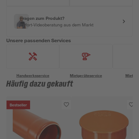
Fragen zum Produkt?
Sofort-Videoberatung aus dem Markt
Unsere passenden Services
Handwerksservice
Mietgeräteservice
Miettra
Häufig dazu gekauft
Bestseller