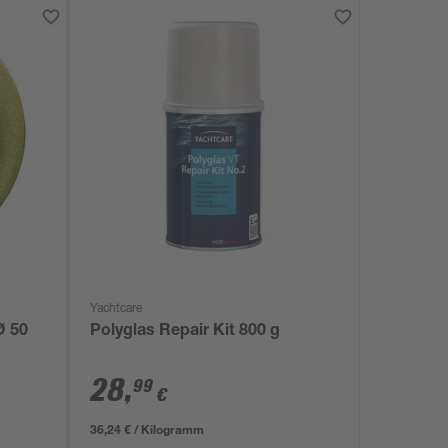
Yachtcare
Ø 50
Polyglas Repair Kit 800 g
28
,
99
€
36,24 € / Kilogramm