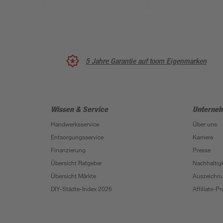
5 Jahre Garantie auf toom Eigenmarken
Wissen & Service
Unterne
Handwerksservice
Über uns
Entsorgungsservice
Karriere
Finanzierung
Presse
Übersicht Ratgeber
Nachhaltigk
Übersicht Märkte
Auszeichn
DIY-Städte-Index 2026
Affiliate-