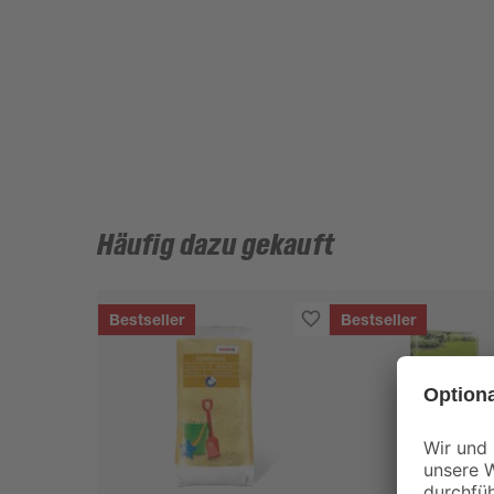
Häufig dazu gekauft
Bestseller
Bestseller