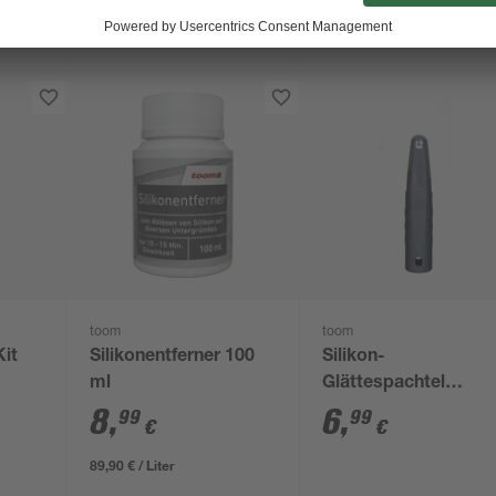
toom
toom
Kit
Silikonentferner 100
Silikon-
ml
Glättespachtel
"Unifix"
8
,
6
,
99
99
€
€
89,90 € / Liter