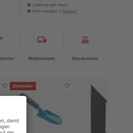
Lieferung nach Hause
Troisdorf
Nicht verfügbar in
eservice
Miettransporter
Energie sparen
Bestseller