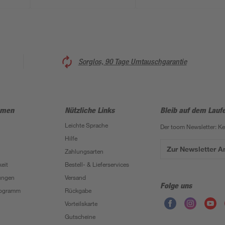
Sorglos, 90 Tage Umtauschgarantie
hmen
Nützliche Links
Bleib auf dem Lauf
Leichte Sprache
Der toom Newsletter: K
Hilfe
Zur Newsletter 
Zahlungsarten
eit
Bestell- & Lieferservices
ungen
Versand
Folge uns
Programm
Rückgabe
Vorteilskarte
Gutscheine