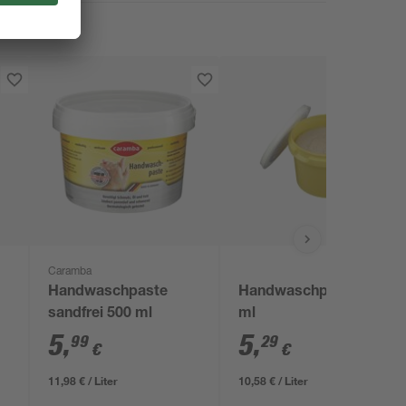
Caramba
Handwaschpaste
Handwaschpaste 500
sandfrei 500 ml
ml
5
,
5
,
99
29
€
€
11,98 € / Liter
10,58 € / Liter