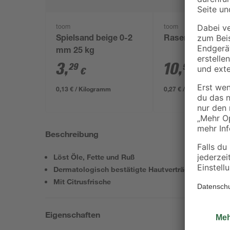
toom
toom
Spielsand beige 0-2
Rasenerde torffre
mm 25 kg
3
,
10
,
29
99
€
€
0,13 € / Kilogramm
0,27 € / Liter
Beschreibung
Löst Öle, Fette und Ruß
Dermatologisch bestätigte Hautverträglichkeit
Mit Citrusfrische
Eigenschaften