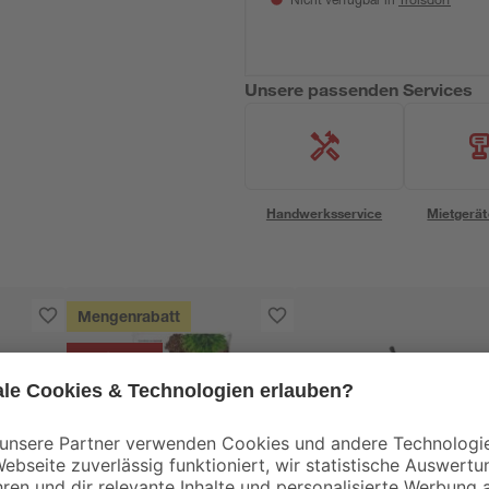
Nicht verfügbar in
Unsere passenden Services
Handwerksservice
Mietgerät
Mengenrabatt
Bestseller