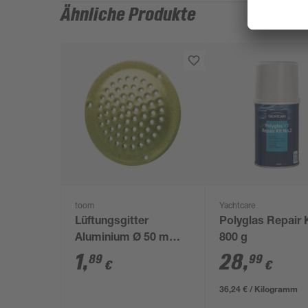
Ähnliche Produkte
toom
Yachtcare
Lüftungsgitter
Polyglas Repair 
Aluminium Ø 50 mm
800 g
goldfarben
1
,
28
,
89
99
€
€
36,24 € / Kilogramm