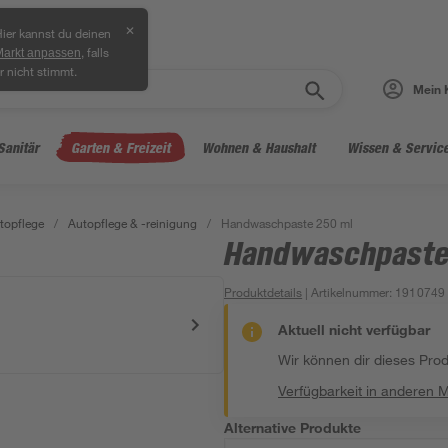
✕
ier kannst du deinen
, falls
Markt anpassen
r nicht stimmt.
Mein 
Sanitär
Garten & Freizeit
Wohnen & Haushalt
Wissen & Servic
topflege
/
Autopflege & -reinigung
/
Handwaschpaste 250 ml
Handwaschpaste
Produktdetails
| Artikelnummer
:
1910749
Aktuell nicht verfügbar
Wir können dir dieses Produ
Verfügbarkeit in anderen 
Alternative Produkte