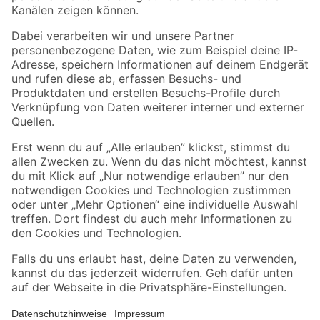
Folge uns
Zahlungsarten
Versandarten
Sicher einkaufen
Jetzt die toom-App herunterladen
Alle Preisangaben in EUR inkl. gesetzl. MwSt.. Die dargestellten Angebote sind unter
Umständen nicht in allen Märkten verfügbar. Die angegebenen Verfügbarkeiten beziehen
sich auf den unter "Mein Markt" ausgewählten toom Baumarkt. Alle Angebote und
Produkte nur solange der Vorrat reicht.
*Paketversand ab 59 € versandkostenfrei, gilt nicht für Artikel mit Speditionsversand, hier