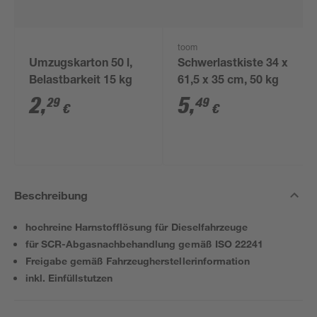
toom
Umzugskarton 50 l,
Schwerlastkiste 34 x
Belastbarkeit 15 kg
61,5 x 35 cm, 50 kg
2
,
5
,
29
49
€
€
Beschreibung
hochreine Harnstofflösung für Dieselfahrzeuge
für SCR-Abgasnachbehandlung gemäß ISO 22241
Freigabe gemäß Fahrzeugherstellerinformation
inkl. Einfüllstutzen