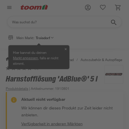
Mein Markt:
Troisdorf
✕
Hier kannst du deinen
, falls er nicht
Markt anpassen
/
Garten & Freizeit
/
Auto & Fahrrad
/
Autozubehör & Autopflege
/
stimmt.
(1)
Harnstofflösung 'AdBlue®' 5 l
Produktdetails
| Artikelnummer
:
1910801
Aktuell nicht verfügbar
Wir können dir dieses Produkt zur Zeit leider nicht
anbieten.
Verfügbarkeit in anderen Märkten