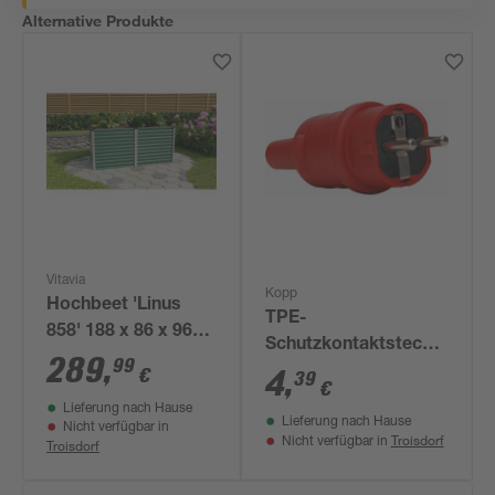
Alternative Produkte
Vitavia
Kopp
Hochbeet 'Linus
TPE-
858' 188 x 86 x 96
Schutzkontaktstecker
cm grün
289
,
99
mit Knickschutz rot
€
4
,
39
€
Lieferung nach Hause
Lieferung nach Hause
Nicht verfügbar in
Troisdorf
Nicht verfügbar in
Troisdorf