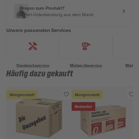
Fragen zum Produkt?
Sofort-Videoberatung aus dem Markt
Unsere passenden Services
Handwerksservice
Mietgeräteservice
Miettra
Häufig dazu gekauft
Mengenrabatt
Mengenrabatt
Bestseller