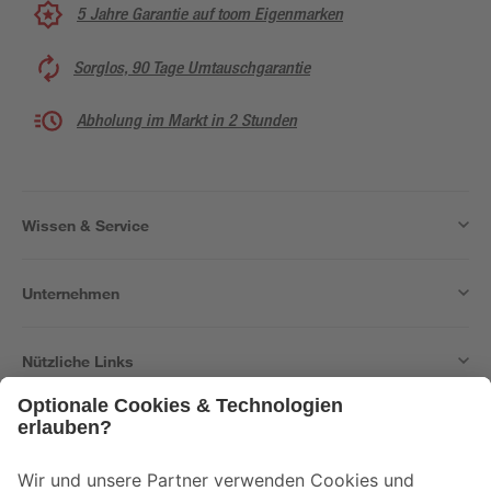
5 Jahre Garantie auf toom Eigenmarken
Sorglos, 90 Tage Umtauschgarantie
Abholung im Markt in 2 Stunden
Wissen & Service
Unternehmen
Nützliche Links
Bleib auf dem Laufenden mit unserem Newsletter
Der toom Newsletter: Keine Angebote und Aktionen mehr verpassen!