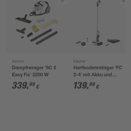
Kärcher
Kärcher
Dampfreiniger 'SC 5
Hartbodenreiniger 'FC
Easy Fix' 2250 W
2-4' mit Akku und
Ladegerät
339
,
139
,
99
99
€
€