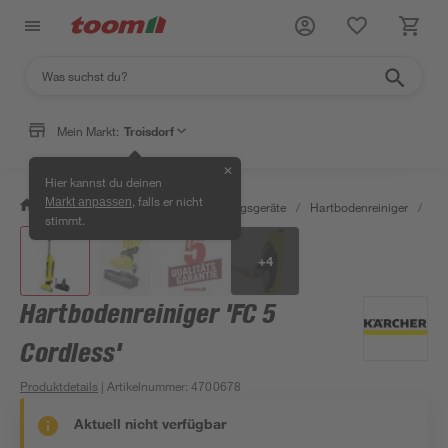
Mein Markt:
Troisdorf
✕
Hier kannst du deinen
, falls er nicht
Markt anpassen
/
Wohnen & Haushalt
/
Reinigungsgeräte
/
Hartbodenreiniger
/
Ha
stimmt.
+
4
Hartbodenreiniger 'FC 5
Cordless'
Produktdetails
| Artikelnummer
:
4700678
Aktuell nicht verfügbar