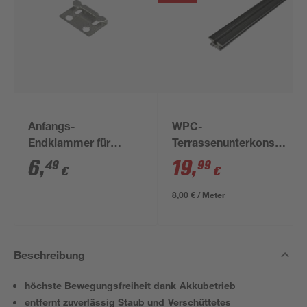
Anfangs-
WPC-
Endklammer für
Terrassenunterkonstrukti
WPC-Dielen, 10 Stück
anthrazit 2500 x 60 x
6
,
19
,
49
99
€
€
30 mm
8,00 € / Meter
Beschreibung
höchste Bewegungsfreiheit dank Akkubetrieb
entfernt zuverlässig Staub und Verschüttetes