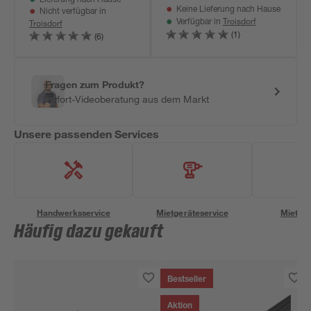
Keine Lieferung nach Hause
Nicht verfügbar in
Troisdorf
Troisdorf
Verfügbar in
(1)
(6)
Fragen zum Produkt?
Sofort-Videoberatung aus dem Markt
Unsere passenden Services
Handwerksservice
Mietgeräteservice
Miettra
Häufig dazu gekauft
Bestseller
Aktion